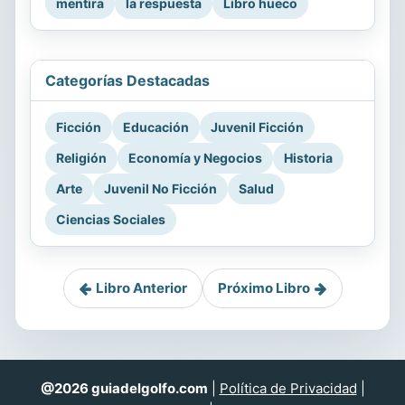
mentira
la respuesta
Libro hueco
Categorías Destacadas
Ficción
Educación
Juvenil Ficción
Religión
Economía y Negocios
Historia
Arte
Juvenil No Ficción
Salud
Ciencias Sociales
Libro Anterior
Próximo Libro
@2026 guiadelgolfo.com
|
Política de Privacidad
|