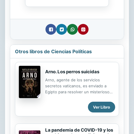
Otros libros de Ciencias Políticas
Arno. Los perros suicidas
Arno, agente de los servicios
secretos vaticanos, es enviado a
Egipto para resolver un misterioso
asunto. En una pequeña aldea del
desierto se están produciendo una
Ver Libro
serie de fenómenos extraños que
llevan a los perros de la localidad a
suicidarse y a sus habitantes a bailar
compulsivamente una música que
La pandemia de COVID-19 y los
solo ellos escuchan en sus cabezas.