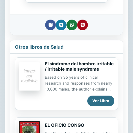
Otros libros de Salud
El sindrome del hombre irritable
/ Irritable male syndrome
Based on 35 years of clinical
research and responses from nearly
10,000 males, the author explains
why millions of men are becoming
Ver Libro
angry and depressed and why they
so often vent their frustrations on
the women they love the most, in an
attempt to provide men all the tools
needed to insure that the Irritable
EL OFICIO CONGO
Male Syndrome doesn't undermine a