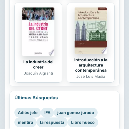
Introducción a la
La industria del
arquitectura
creer
contemporánea
Joaquín Algranti
José Luis Madia
Últimas Búsquedas
Adiós jefe
IFA
juan gomez jurado
mentira
la respuesta
Libro hueco