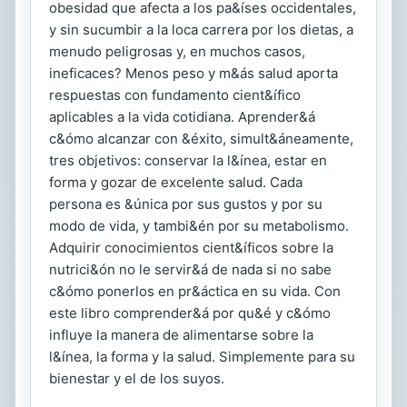
obesidad que afecta a los pa&íses occidentales,
y sin sucumbir a la loca carrera por los dietas, a
menudo peligrosas y, en muchos casos,
ineficaces? Menos peso y m&ás salud aporta
respuestas con fundamento cient&ífico
aplicables a la vida cotidiana. Aprender&á
c&ómo alcanzar con &éxito, simult&áneamente,
tres objetivos: conservar la l&ínea, estar en
forma y gozar de excelente salud. Cada
persona es &única por sus gustos y por su
modo de vida, y tambi&én por su metabolismo.
Adquirir conocimientos cient&íficos sobre la
nutrici&ón no le servir&á de nada si no sabe
c&ómo ponerlos en pr&áctica en su vida. Con
este libro comprender&á por qu&é y c&ómo
influye la manera de alimentarse sobre la
l&ínea, la forma y la salud. Simplemente para su
bienestar y el de los suyos.