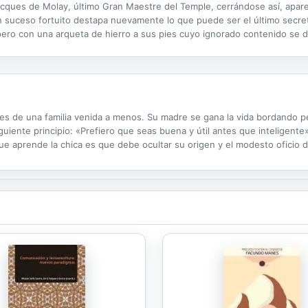
cques de Molay, último Gran Maestre del Temple, cerrándose así, apare
n suceso fortuito destapa nuevamente lo que puede ser el último secret
pero con una arqueta de hierro a sus pies cuyo ignorado contenido se d
sus costumbres están descritas con el realismo vivido por el autor y el...
s de una familia venida a menos. Su madre se gana la vida bordando p
guiente principio: «Prefiero que seas buena y útil antes que inteligente»
e aprende la chica es que debe ocultar su origen y el modesto oficio de
y que había leído y sigue siendo, sin duda, una novela de formación rica,