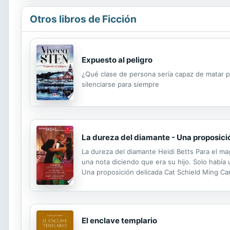
Otros libros de Ficción
Expuesto al peligro
¿Qué clase de persona sería capaz de matar 
silenciarse para siempre
La dureza del diamante - Una proposició
La dureza del diamante Heidi Betts Para el ma
una nota diciendo que era su hijo. Solo había
Una proposición delicada Cat Schield Ming Cam
lista de prioridades. Y no había mejor donante
El enclave templario