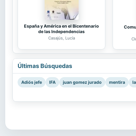
España y América en el Bicentenario
Comun
de las Independencias
Casajús, Lucía
Cl
Últimas Búsquedas
Adiós jefe
IFA
juan gomez jurado
mentira
l