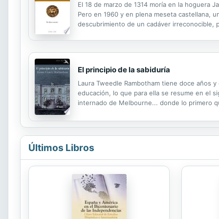
El 18 de marzo de 1314 moría en la hoguera Ja
Pero en 1960 y en plena meseta castellana, u
descubrimiento de un cadáver irreconocible, 
la iglesia católica. El ambiente de la época y 
El principio de la sabiduría
Laura Tweedle Rambotham tiene doce años y e
educación, lo que para ella se resume en el si
internado de Melbourne... donde lo primero qu
de la sabiduría (1910) era la mejor school stor
Últimos Libros