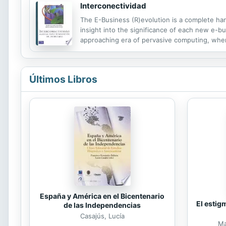
Interconectividad
The E-Business (R)evolution is a complete ha
insight into the significance of each new e-b
approaching era of pervasive computing, where
deploying, and managing e-business solutions,
Últimos Libros
España y América en el Bicentenario
El estig
de las Independencias
Casajús, Lucía
Ma