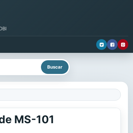
OBI
ide MS-101