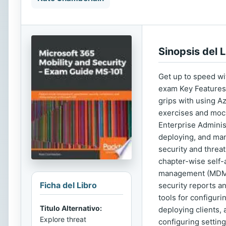
Sinopsis del L
Get up to speed wi
exam Key Features
grips with using A
exercises and mock
Enterprise Administ
deploying, and man
security and threa
chapter-wise self-
management (MDM) 
Ficha del Libro
security reports an
tools for configuri
Titulo Alternativo:
deploying clients, 
Explore threat
configuring setting