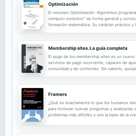
Optimización
El volumen Optimización. Algoritmos programa
cómputo evolutivo" de forma general y concis
formación matemática. Su carácter práctico y l
industria que buscan disminuir los costos de un
Membership sites. La guía completa
El auge de los membership sites es un nuevo 
servicios de pago recurrente, capaces de apor
comunidad y de contenido. Sin saberlo, quizás
membership sites para obtener beneficio a part
Framers
¿Qué es exactamente lo que los humanos siemp
para formular nuevas preguntas y analizarlas
problemas más difíciles y son la base de la crea
nos demuestra cuánto han mejorado en memoria