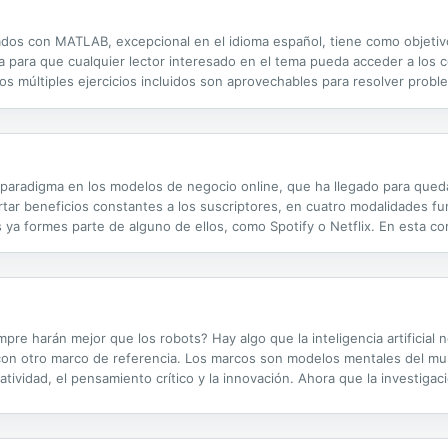
dos con MATLAB, excepcional en el idioma español, tiene como objetiv
a para que cualquier lector interesado en el tema pueda acceder a lo
os múltiples ejercicios incluidos son aprovechables para resolver proble
 artículo fabricado, el tiempo de ejecución o los riesgos de inversión a 
paradigma en los modelos de negocio online, que ha llegado para qued
tar beneficios constantes a los suscriptores, en cuatro modalidades fu
 ya formes parte de alguno de ellos, como Spotify o Netflix. En esta c
ir de tus conocimientos o habilidades: desde la teoría básica, las tipol
re harán mejor que los robots? Hay algo que la inteligencia artificial
 con otro marco de referencia. Los marcos son modelos mentales del mu
tividad, el pensamiento crítico y la innovación. Ahora que la investigación
 y procesamiento de datos, nuestra capacidad de contextualizarlas se