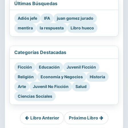
Últimas Búsquedas
Adiós jefe
IFA
juan gomez jurado
mentira
la respuesta
Libro hueco
Categorías Destacadas
Ficción
Educación
Juvenil Ficción
Religión
Economía y Negocios
Historia
Arte
Juvenil No Ficción
Salud
Ciencias Sociales
Libro Anterior
Próximo Libro