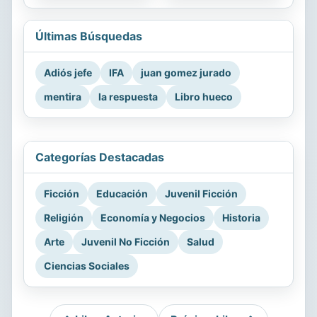
Últimas Búsquedas
Adiós jefe
IFA
juan gomez jurado
mentira
la respuesta
Libro hueco
Categorías Destacadas
Ficción
Educación
Juvenil Ficción
Religión
Economía y Negocios
Historia
Arte
Juvenil No Ficción
Salud
Ciencias Sociales