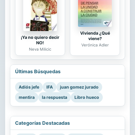
Vivienda ¿Qué
¡Ya no quiero decir
viene?
NO!
Verónica Adler
Neva Milicic
Últimas Búsquedas
Adiós jefe
IFA
juan gomez jurado
mentira
la respuesta
Libro hueco
Categorías Destacadas