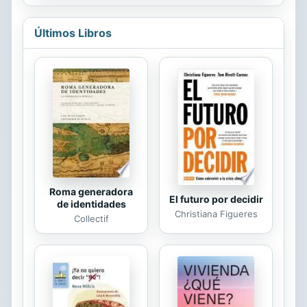
Nina habrá de recurrir a todo su
en formato electrónico y
ingenio...
continuamos creciendo. Conocido
Últimos Libros
por el seudónimo de «Clarín», forma
con Pérez Galdós la pareja de
grandes novelistas españoles del
siglo XIX. Comparable a su labor de
novelista es la desarrollada como
cuentista, y la periodística: crítica,
teoría literaria y temas políticos.
Roma generadora
El futuro por decidir
de identidades
Christiana Figueres
Collectif