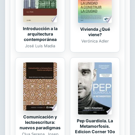
dentro de las limitaciones formales
de una ...
Introducción a la
Vivienda ¿Qué
arquitectura
viene?
contemporánea
Verónica Adler
José Luis Madia
Comunicación y
Pep Guardiola. La
lectoescritura:
Metamorfosis.
nuevos paradigmas
Edicion Corner 10o
Clua Serena, Josep