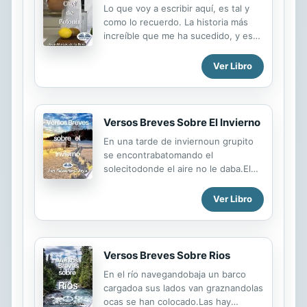
Lo que voy a escribir aquí, es tal y
como lo recuerdo. La historia más
increíble que me ha sucedido, y eso
que llevo en el cuerpo de
Gendarmerie Nationale (Gendarmería
Ver Libro
francesa) más de treinta años.
Alguno puede pensar que exagero,
pero para no obviar ningún detalle
me he basado en mi libreta de
Versos Breves Sobre El Invierno
anotaciones, la cual llevo siempre
En una tarde de inviernoun grupito
conmigo, cuando participo en alguna
se encontrabatomando el
investigación oficial del cuerpo.
solecitodonde el aire no le daba.El
Aunque mi puesto actual en la
frío era intensopero el sol había
Interpol pueda parecer importante,
salidoy en el lugar aquelmuchos se
Ver Libro
más después de haber recibido dos
han reunido.Calentando un poquitoel
condecoraciones honorarias, la
sol un rato llevabay uno de aquel
Medaille d'honneur de la Police
grupitodiciendo esto
Nationale (Medalla de...
estaba.AMORTranslator: Juan Moisés
Versos Breves Sobre Rios
De La Serna
En el río navegandobaja un barco
cargadoa sus lados van graznandolas
ocas se han colocado.Las hay