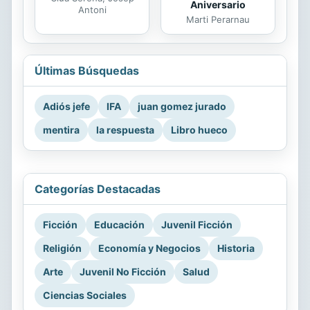
Aniversario
Antoni
Marti Perarnau
Últimas Búsquedas
Adiós jefe
IFA
juan gomez jurado
mentira
la respuesta
Libro hueco
Categorías Destacadas
Ficción
Educación
Juvenil Ficción
Religión
Economía y Negocios
Historia
Arte
Juvenil No Ficción
Salud
Ciencias Sociales