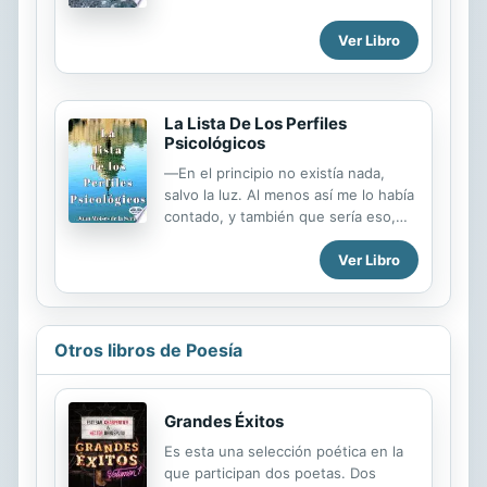
grandes y pequeñastodas nadan al
compásme fijo en la más chicade ella
Ver Libro
te voy a contar.Es pequeña y
preciosalas plumas tiene marronesva
nadando entre las otrasalguna le da
empujones.AMOR
La Lista De Los Perfiles
Psicológicos
―En el principio no existía nada,
salvo la luz. Al menos así me lo había
contado, y también que sería eso,
precisamente lo que vería en mis
Ver Libro
últimos momentos. Pero no era
aquello tal y como esperaba.
Extrañamente me sentía ligero, como
si todas las preocupaciones que me
estaban aprisionando estos días se
Otros libros de Poesía
hubiesen difuminado. ―En el
principio no existía nada, salvo la luz.
Al menos así me lo había contado, y
Grandes Éxitos
también que sería eso, precisamente
Es esta una selección poética en la
lo que vería en mis últimos
que participan dos poetas. Dos
momentos. Pero no era aquello tal y