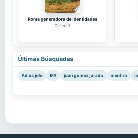
Roma generadora de identidades
Collectif
Últimas Búsquedas
Adiós jefe
IFA
juan gomez jurado
mentira
l