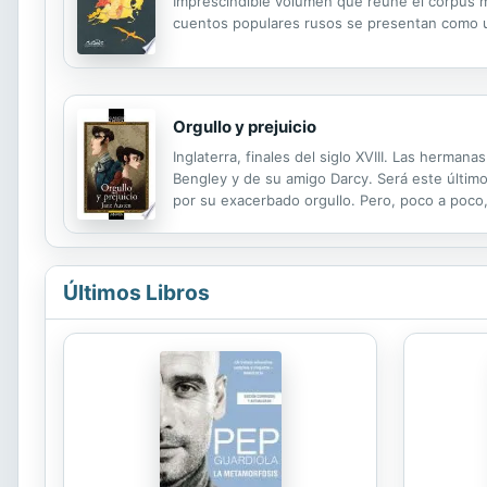
Imprescindible volumen que reúne el corpus má
cuentos populares rusos se presentan como un 
Orgullo y prejuicio
Inglaterra, finales del siglo XVIII. Las herma
Bengley y de su amigo Darcy. Será este último
por su exacerbado orgullo. Pero, poco a poco,
el uno por el otro. A ellos y sus encuentros l
Últimos Libros