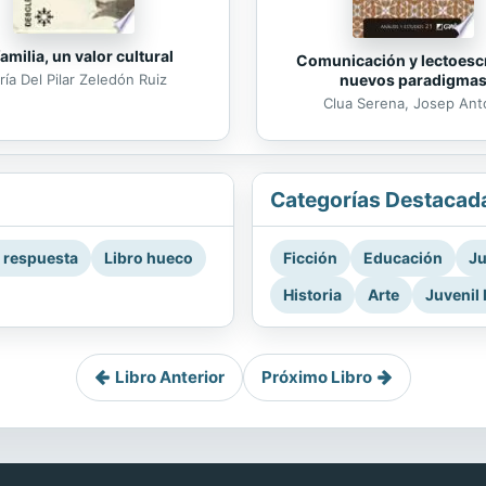
familia, un valor cultural
Comunicación y lectoescr
nuevos paradigma
ía Del Pilar Zeledón Ruiz
Clua Serena, Josep Ant
Categorías Destacad
a respuesta
Libro hueco
Ficción
Educación
Ju
Historia
Arte
Juvenil 
Libro Anterior
Próximo Libro