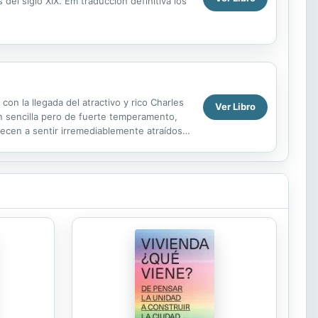
el siglo XIX. Em traducción definitiva los
on la llegada del atractivo y rico Charles
Ver Libro
en sencilla pero de fuerte temperamento,
iecen a sentir irremediablemente atraídos