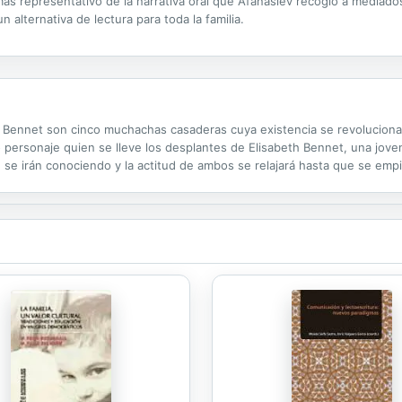
s representativo de la narrativa oral que Afanasiev recogió a mediados d
alternativa de lectura para toda la familia.
nas Bennet son cinco muchachas casaderas cuya existencia se revoluciona c
 personaje quien se lleve los desplantes de Elisabeth Bennet, una jov
 se irán conociendo y la actitud de ambos se relajará hasta que se emp
es acompañan toda una galería de personajes y toda una serie de...