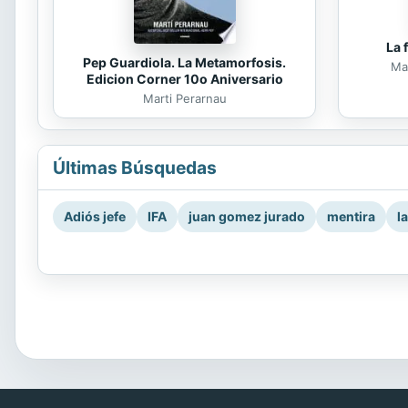
La 
Pep Guardiola. La Metamorfosis.
Mar
Edicion Corner 10o Aniversario
Marti Perarnau
Últimas Búsquedas
Adiós jefe
IFA
juan gomez jurado
mentira
l