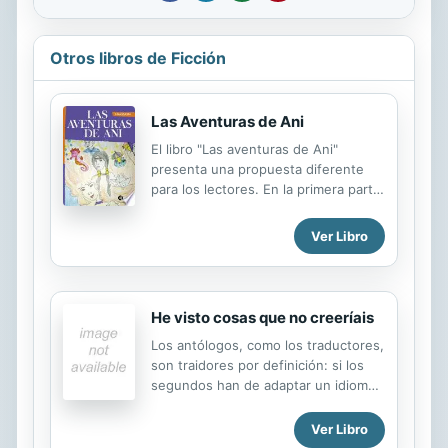
Otros libros de Ficción
Las Aventuras de Ani
El libro "Las aventuras de Ani"
presenta una propuesta diferente
para los lectores. En la primera parte
el lector encontrará cuentos de
fantasía que le permitirá viajar por
Ver Libro
lugares inexistente, mágicos y vivir
muchas aventuras. En la segunda
parte, la intención es volver tiempo
atrás y traer a memoria los mejores
He visto cosas que no creeríais
momentos vividos, de una niñez
Los antólogos, como los traductores,
llena de imaginación y despertar en
son traidores por definición: si los
los lectores los recuerdos de su
segundos han de adaptar un idioma
infancia y motivar a los niños a
a las reglas y la música de otro, los
valorar sus vivencias y algún día
primeros escogen una línea
poder compartirlas también. Y en la
Ver Libro
argumental y eligen aquello que