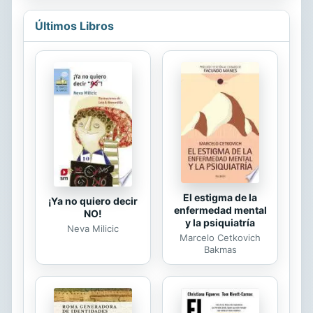
me emancipó el deseo de unir las
piezas de este continúo que son mis
Últimos Libros
trozos – aunque no estén todos
porque la vida se me antoja a
continuo y voy por más-. Esta
antología es pues una mirada al valle
de mis vidas, las que he vivido,
compartido, robado, prestado, las
que sueño vivir y las que en este
momento inhalo con vehemencia. El
campo, el erotismo, el...
El estigma de la
¡Ya no quiero decir
enfermedad mental
NO!
y la psiquiatría
Neva Milicic
Marcelo Cetkovich
Bakmas