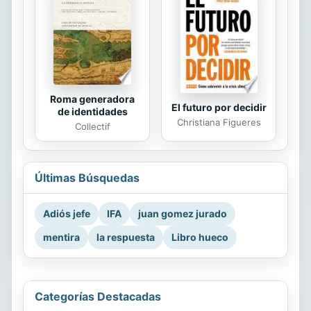
Roma generadora
El futuro por decidir
de identidades
Christiana Figueres
Collectif
Últimas Búsquedas
Adiós jefe
IFA
juan gomez jurado
mentira
la respuesta
Libro hueco
Categorías Destacadas