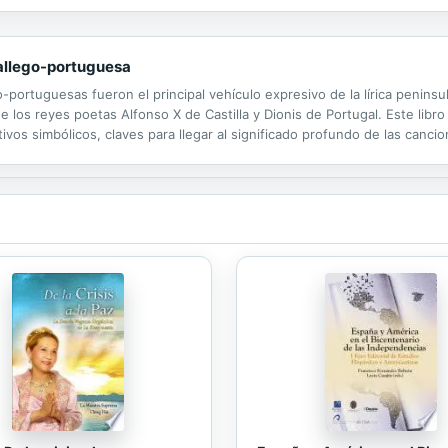
es proyecta el afecto en la inteligencia. Hegel intuye un primer predica
 gallego-portuguesa
-portuguesas fueron el principal vehículo expresivo de la lírica penins
e los reyes poetas Alfonso X de Castilla y Dionis de Portugal. Este libro
otivos simbólicos, claves para llegar al significado profundo de las canci
nobiliarios, representados por Pedro de Barcelos,...