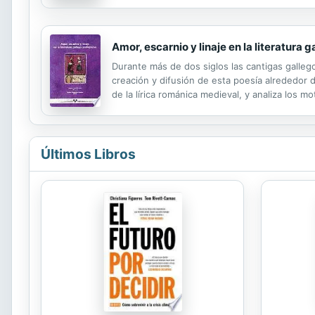
dibujamos la realidad que conocemos. Aristótel
Amor, escarnio y linaje en la literatura
Durante más de dos siglos las cantigas gallego
creación y difusión de esta poesía alrededor d
de la lírica románica medieval, y analiza los m
artístico de los autores, así como los mismos 
Últimos Libros