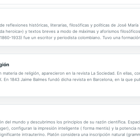
de reflexiones históricas, literarias, filosóficas y políticas de José Mar
«Vida heroica») y textos breves a modo de máximas y aforismos filosófico
(1860-1933) fue un escritor y periodista colombiano. Tuvo una formación
 diplomático. Fundó varias revistas como «Eco Andino»,...
igión
 materia de religión, aparecieron en la revista La Sociedad. En ellas, co
XIX. En 1843 Jaime Balmes fundó dicha revista en Barcelona, en la que pub
ión del mundo y descubrimos los principios de su razón científica. Espa
ger), configuran la impresión inteligente ( forma mentis) y la potencia
ignificante intrauterino. Platón considera una inscripción natural (gra