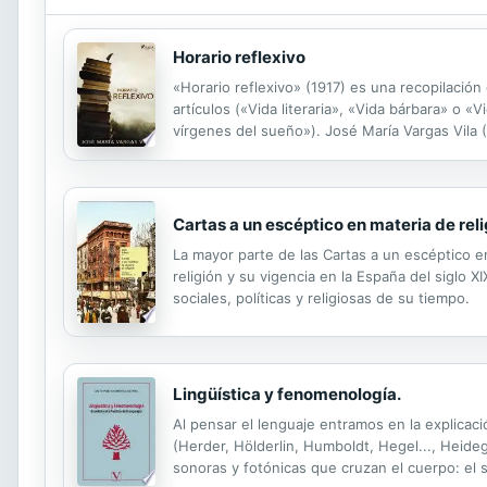
Horario reflexivo
«Horario reflexivo» (1917) es una recopilación 
artículos («Vida literaria», «Vida bárbara» o 
vírgenes del sueño»). José María Vargas Vila 
profesor, ministro plenipotenciario en Roma y
Cartas a un escéptico en materia de rel
La mayor parte de las Cartas a un escéptico en
religión y su vigencia en la España del siglo 
sociales, políticas y religiosas de su tiempo.
Lingüística y fenomenología.
Al pensar el lenguaje entramos en la explicac
(Herder, Hölderlin, Humboldt, Hegel..., Heideg
sonoras y fotónicas que cruzan el cuerpo: el s