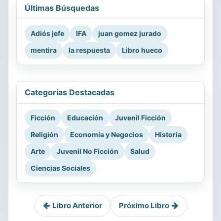
Últimas Búsquedas
Adiós jefe
IFA
juan gomez jurado
mentira
la respuesta
Libro hueco
Categorías Destacadas
Ficción
Educación
Juvenil Ficción
Religión
Economía y Negocios
Historia
Arte
Juvenil No Ficción
Salud
Ciencias Sociales
Libro Anterior
Próximo Libro