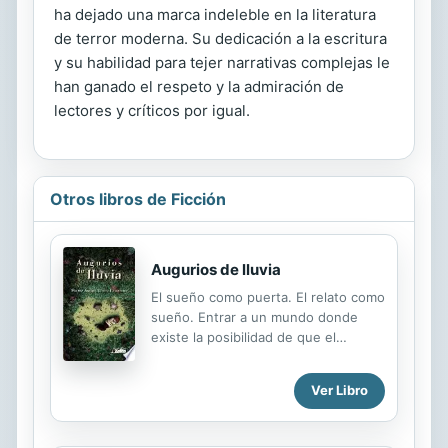
ha dejado una marca indeleble en la literatura
de terror moderna. Su dedicación a la escritura
y su habilidad para tejer narrativas complejas le
han ganado el respeto y la admiración de
lectores y críticos por igual.
Otros libros de Ficción
Augurios de lluvia
El sueño como puerta. El relato como
sueño. Entrar a un mundo donde
existe la posibilidad de que el
absurdo haga parte de la vida
cotidiana. Por ejemplo, levantarnos
Ver Libro
como humanos y con el paso del día
ir recordando nuestra condición
animal. Dormir así. "¡Qué