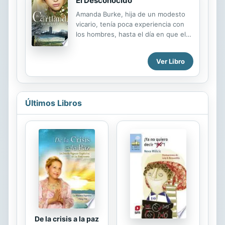
El Desconocido
debut de Kathleen es una historia
Amanda Burke, hija de un modesto
sobre pérdidas, sobre lazos y
vicario, tenía poca experiencia con
secretos familiares y sobre la
los hombres, hasta el día en que el
influencia de los medios. Josie lleva
disoluto Lord Ravenscar la vio en su
los últimos 10 años intentando
jardín y decidió que ella debía ser
escapar de la reputación de su
Ver Libro
suya. La familia de Amanda se
familia, y con razón: su padre fue...
mostró muy impresionada y
complacida a la vez, ante la
proposición matrimonial de Lord
Últimos Libros
Ravenscar. Amanda, en cambio, se
sintió horrorizada, pues nunca iría
permitir, que ese hombre
despreciable siquiera la tocara.
Entonces Amanda se enamoró de
Peter Harvey, un misterioso
desconocido, que necesitó refugio
en el jardín de la vicaría, y cuando la
vida de Peter quedó en las...
De la crisis a la paz