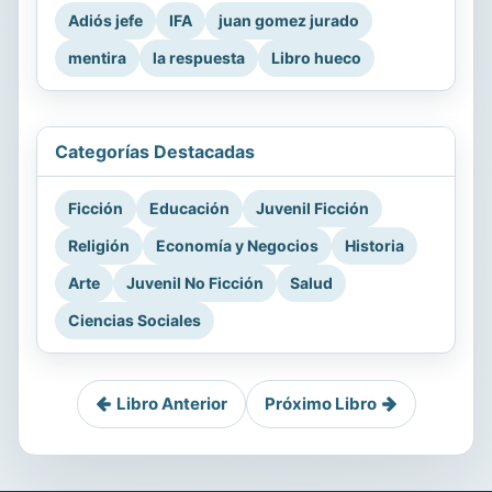
Adiós jefe
IFA
juan gomez jurado
mentira
la respuesta
Libro hueco
Categorías Destacadas
Ficción
Educación
Juvenil Ficción
Religión
Economía y Negocios
Historia
Arte
Juvenil No Ficción
Salud
Ciencias Sociales
Libro Anterior
Próximo Libro