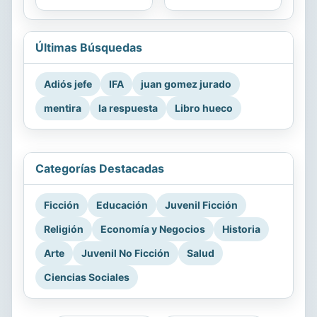
Últimas Búsquedas
Adiós jefe
IFA
juan gomez jurado
mentira
la respuesta
Libro hueco
Categorías Destacadas
Ficción
Educación
Juvenil Ficción
Religión
Economía y Negocios
Historia
Arte
Juvenil No Ficción
Salud
Ciencias Sociales