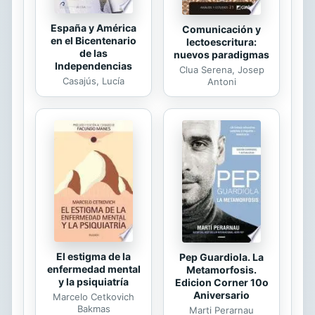
España y América
Comunicación y
en el Bicentenario
lectoescritura:
de las
nuevos paradigmas
Independencias
Clua Serena, Josep
Casajús, Lucía
Antoni
El estigma de la
Pep Guardiola. La
enfermedad mental
Metamorfosis.
y la psiquiatría
Edicion Corner 10o
Aniversario
Marcelo Cetkovich
Bakmas
Marti Perarnau