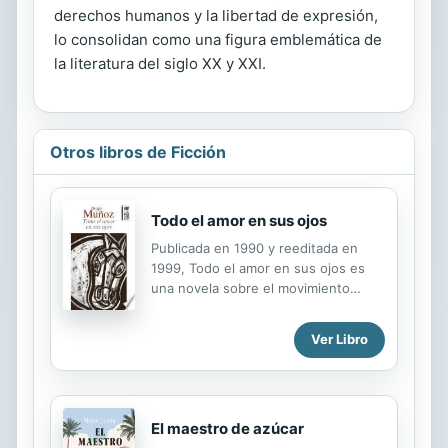
derechos humanos y la libertad de expresión,
lo consolidan como una figura emblemática de
la literatura del siglo XX y XXI.
Otros libros de Ficción
Todo el amor en sus ojos
Publicada en 1990 y reeditada en
1999, Todo el amor en sus ojos es
una novela sobre el movimiento
estudiantil chileno. No sobre el que
irrumpió en las calles en 2011, sino
Ver Libro
sobre el que bulle al interior de las
universidades y los liceos a fines de
los sesenta, y continúa
clandestinamente durante los años
El maestro de azúcar
más crudos de la dictadura militar. En
los capítulos relativos al colegio, el