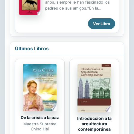
años, siempre le han fascinado los
padres de sus amigos.?En la
adolescencia, cuando ellos se
rebelaban contra sus padres, él era
Ver Libro
el buen chico que les acompañaba y
satisfacía sus deseos. Ahora, a los
cuarenta años, su últ
Últimos Libros
De la crisis a la paz
Introducción a la
arquitectura
Maestra Suprema
Ching Hai
contemporánea