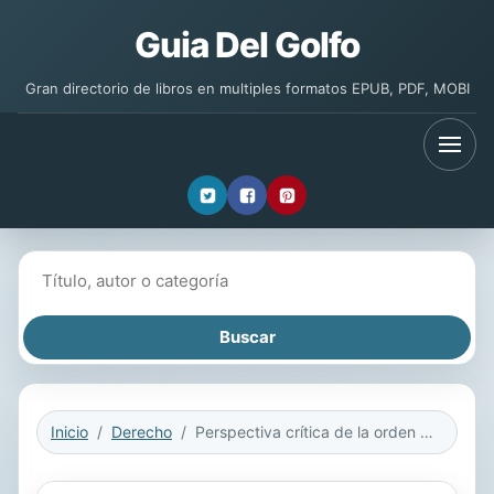
Guia Del Golfo
Gran directorio de libros en multiples formatos EPUB, PDF, MOBI
Buscar libros
Inicio
Derecho
Perspectiva crítica de la orden europea de detención y entrega a la luz de la Decisión Marco 2002/584/JAI y la Ley 23/2014 de Reconocimiento Mutuo de resoluciones penales en la Unión Europea (análisis comparativo con la Ley 3/2003)