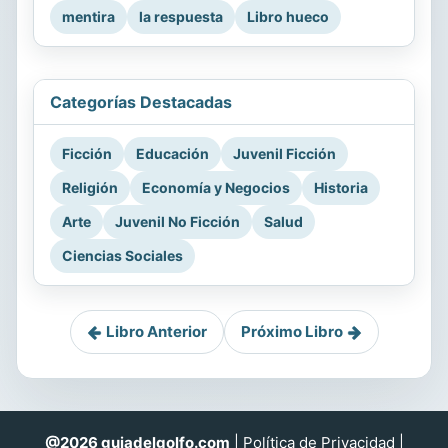
mentira
la respuesta
Libro hueco
Categorías Destacadas
Ficción
Educación
Juvenil Ficción
Religión
Economía y Negocios
Historia
Arte
Juvenil No Ficción
Salud
Ciencias Sociales
Libro Anterior
Próximo Libro
@2026 guiadelgolfo.com
|
Política de Privacidad
|