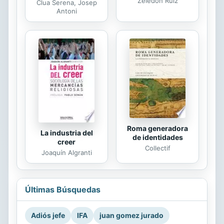
Zeledón Ruiz
Clua Serena, Josep
Antoni
Roma generadora
La industria del
de identidades
creer
Collectif
Joaquín Algranti
Últimas Búsquedas
Adiós jefe
IFA
juan gomez jurado