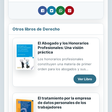
Otros libros de Derecho
El Abogado y los Honorarios
Profesionales: Una visión
práctica
Los honorarios profesionales
constituyen una materia de primer
orden para los abogados y sus
clientes. Los primeros, sabedores de
Ver Libro
la importancia que para el desarrollo
y crecimiento de sus despachos
tiene la percepción regular de una
justa y adecuada compensación por
El tratamiento por la empresa
sus servicios; los segundos,
de datos personales de los
altamente sensibilizados al gran
trabajadores
esfuerzo que representa satisfacer