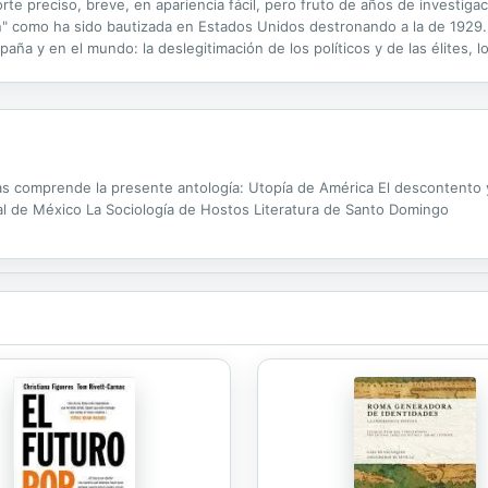
rte preciso, breve, en apariencia fácil, pero fruto de años de investigaci
n" como ha sido bautizada en Estados Unidos destronando a la de 1929. Su
 y en el mundo: la deslegitimación de los políticos y de las élites, lo
 y el euro, la cuestión catalana, la nueva sensibilidad...
s comprende la presente antología: Utopía de América El descontento y l
tual de México La Sociología de Hostos Literatura de Santo Domingo