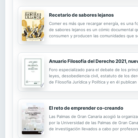
Recetario de sabores lejanos
Comer es más que recargar energía, es una for
de sabores lejanos es un cómic documental que
consumen y producen las comunidades que son a
basan los capítulos fueron compiladas por Dian
Anuario Filosofía del Derecho 2021, nu
Foro especializado para el debate de los princ
leyes, desobediencia civil, estatuto de los d
de Filosofía Jurídica y Política y en él publi
especialistas nacionales e internacionales. IS
El reto de emprender co-creando
Las Palmas de Gran Canaria acogió la organi
por la Universidad de las Palmas de Gran Cana
de investigación llevados a cabo por profesor
se ha posicionado como un foro de intercambio