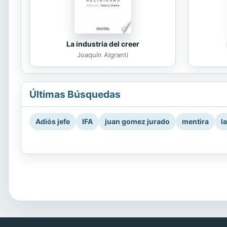
La industria del creer
Joaquín Algranti
Últimas Búsquedas
Adiós jefe
IFA
juan gomez jurado
mentira
l