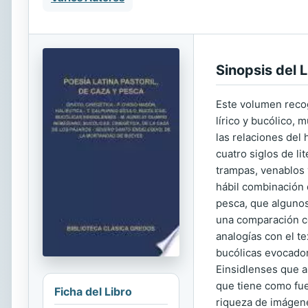
Sinopsis del L
Este volumen recog
lírico y bucólico, 
las relaciones del
cuatro siglos de li
trampas, venablos y
hábil combinación 
pesca, que algunos
una comparación co
analogías con el t
bucólicas evocador
Einsidlenses que a
que tiene como fue
Ficha del Libro
riqueza de imágene