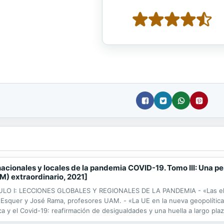
nacionales y locales de la pandemia COVID-19. Tomo III: Una pe
M) extraordinario, 2021]
APÍTULO I: LECCIONES GLOBALES Y REGIONALES DE LA PANDEMIA - «Las el
Esquer y José Rama, profesores UAM. - «La UE en la nueva geopolítica»
rica y el Covid-19: reafirmación de desigualdades y una huella a largo pl
n la Unión Europea y América Latina y el Caribe». Susanne Gratius,...