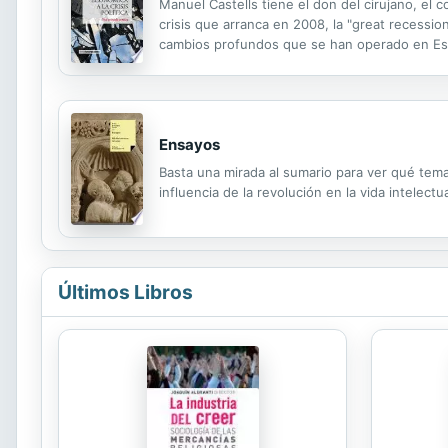
Manuel Castells tiene el don del cirujano, el co
crisis que arranca en 2008, la "great recessio
cambios profundos que se han operado en España
nuevos partidos, el impacto en la Unión Europea
Ensayos
Basta una mirada al sumario para ver qué tema
influencia de la revolución en la vida intelec
Últimos Libros