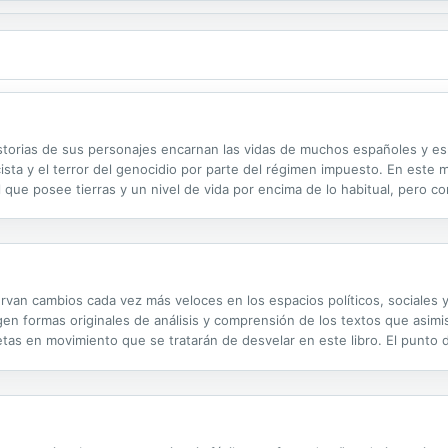
 historias de sus personajes encarnan las vidas de muchos españoles y e
cista y el terror del genocidio por parte del régimen impuesto. En este ma
que posee tierras y un nivel de vida por encima de lo habitual, pero co
n sus vecinos más pobres. Entre estos valores crece el más pequeño de
servan cambios cada vez más veloces en los espacios políticos, sociale
xigen formas originales de análisis y comprensión de los textos que asi
tas en movimiento que se tratarán de desvelar en este libro. El punto d
vos patrones de movimiento que caracterizarán a las literaturas del s. XX