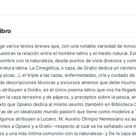
ibro
e varios textos breves que, con una notable variedad de tonos y
muestran la relación entre el hombre latino y el medio natural.
 hombre con la naturaleza, desde puntos de vista diversos y comp
teratura latina. La Cinegética, o caza, de Gratio dedica un cente
 picas...), el triple a las razas, enfermedades, cría y cuidado de
de descripciones técnicas y excursos amenos que debe mucho a la
 atribuyen a Ovidio, es el único poema latino que nos ha llegad
n la caza terrestre y de pájaros, y preceptos sobre la pesca, 
exto que Opiano dedica al mismo asunto (también en Biblioteca C
as de un idealizado mundo pastoril que tiene como modelos a Teó
lgunos atribuyen a Lucano. M. Aurelio Olimpio Nemesiano es au
ntes a Opiano y a Gratio –respecto al cual se ha señalado una
s y una más íntima comunión con la naturaleza– y De la caza de