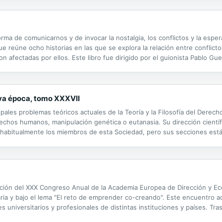
ma de comunicarnos y de invocar la nostalgia, los conflictos y la espe
 reúne ocho historias en las que se explora la relación entre conflict
fectadas por ellos. Este libro fue dirigido por el guionista Pablo Guer
a Ojeda, Sonia Serna y Julio Arias. Recoge historias y recetas de Casana
eva época, tomo XXXVII
ipales problemas teóricos actuales de la Teoría y la Filosofía del Derech
erechos humanos, manipulación genética o eutanasia. Su dirección cientí
can habitualmente los miembros de esta Sociedad, pero sus secciones está
SN: 0518-0872 (edición en papel); 090-20-129-6 (edición en...
zación del XXX Congreso Anual de la Academia Europea de Dirección y E
ria y bajo el lema "El reto de emprender co-creando". Este encuentro ac
es universitarios y profesionales de distintas instituciones y países. T
 de experiencias docentes e investigadoras en todas las disciplinas de 