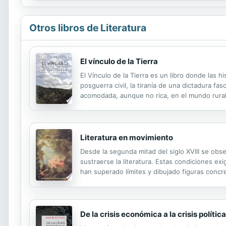
Otros libros de Literatura
El vínculo de la Tierra
El Vínculo de la Tierra es un libro donde las
posguerra civil, la tiranía de una dictadura fas
acomodada, aunque no rica, en el mundo rural 
personas, cultas, respetuosas y generosas co
Literatura en movimiento
Desde la segunda mitad del siglo XVIII se ob
sustraerse la literatura. Estas condiciones e
han superado límites y dibujado figuras concre
viaje, desde las que se abre un abanico de nue
De la crisis económica a la crisis política