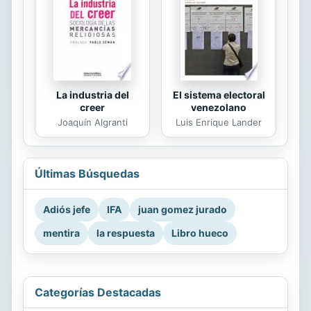
La industria del
El sistema electoral
creer
venezolano
Joaquín Algranti
Luis Enrique Lander
Últimas Búsquedas
Adiós jefe
IFA
juan gomez jurado
mentira
la respuesta
Libro hueco
Categorías Destacadas