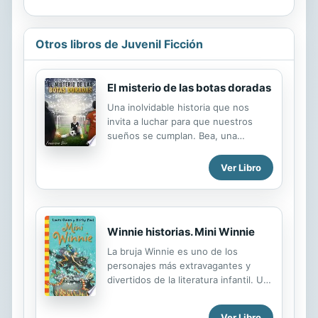
Otros libros de Juvenil Ficción
El misterio de las botas doradas
Una inolvidable historia que nos
invita a luchar para que nuestros
sueños se cumplan. Bea, una
muchacha normal que va al colegio,
sueña con convertirse en una
Ver Libro
futbolista de élite. Pronto conocerá a
un ser misterioso y mágico capaz de
hacer que su deseo se haga
realidad, pero también descubrirá
Winnie historias. Mini Winnie
que todos los deseos tienen un
precio que a veces no es fácil pagar.
La bruja Winnie es uno de los
Magia, deporte, superación, fantasía,
personajes más extravagantes y
entusiasmo y bastante humor se dan
divertidos de la literatura infantil. Un
cita en esta inolvidable novela que
conjunto de cuentos llenos de
nos enseña a perseguir nuestros
humor, magia y locura. ¡La bruja
Ver Libro