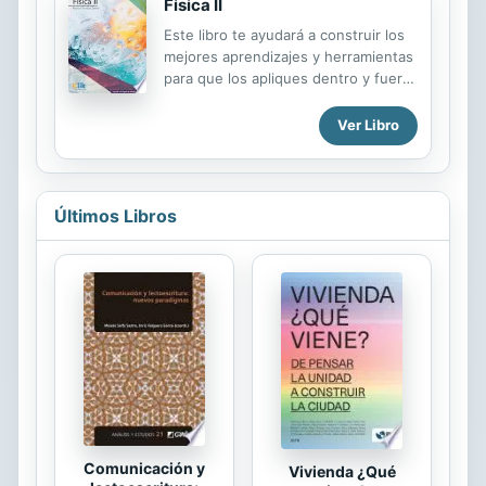
Física II
evolución humana: todos los grandes
Este libro te ayudará a construir los
aspectos de la ciencia, todas las alas
mejores aprendizajes y herramientas
y los pasillos del Templo, se
para que los apliques dentro y fuera
muestran con gran claridad a los no
del aula, proporcionándote así una
iniciados.
mejor calidad de vida y un excelente
Ver Libro
desarrollo personal y profesional.
Últimos Libros
Comunicación y
Vivienda ¿Qué