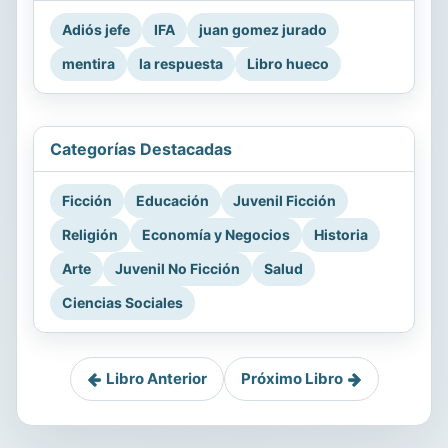
Adiós jefe
IFA
juan gomez jurado
mentira
la respuesta
Libro hueco
Categorías Destacadas
Ficción
Educación
Juvenil Ficción
Religión
Economía y Negocios
Historia
Arte
Juvenil No Ficción
Salud
Ciencias Sociales
Libro Anterior
Próximo Libro