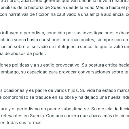
 30 libros, abarcando géneros que van desde la novela histórica h
n análisis de la historia de Suecia desde la Edad Media hasta el
 con narrativas de ficción ha cautivado a una amplia audiencia, 
n influyente periodista, conocido por sus investigaciones exhaus
olítica sueca hasta cuestiones internacionales, siempre con un e
ación sobre el servicio de inteligencia sueco, lo que le valió u
ia de abusos de poder.
ones políticas y a su estilo provocativo. Su postura crítica hac
n embargo, su capacidad para provocar conversaciones sobre t
as ocasiones y es padre de varios hijos. Su vida ha estado marc
e compromiso se traduce en su obra y ha dejado una huella indele
atura y el periodismo no puede subestimarse. Su mezcla de ficci
relevantes en Suecia. Con una carrera que abarca más de cinco
 en todas sus formas.