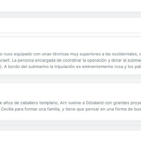
 ruso equipado con unas técnicas muy superiores a las occidentales, 
ta israelí. La persona encargada de coordinar la operación y dotar al sub
. A bordo del submarino la tripulación es eminentemente rusa y los pal
 conflictos entre ambos bandos y deciden poner al mando a Carl Hamilton.
te años de caballero templario, Arn vuelve a Götaland con grandes pro
Cecilia para formar una familia, y tiene que pensar en una forma de busc