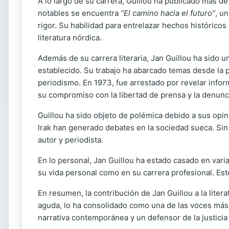
A lo largo de su carrera, Guillou ha publicado más de
notables se encuentra
“El camino hacia el futuro”
, u
rigor. Su habilidad para entrelazar hechos históricos
literatura nórdica.
Además de su carrera literaria, Jan Guillou ha sido u
establecido. Su trabajo ha abarcado temas desde la p
periodismo. En 1973, fue arrestado por revelar inform
su compromiso con la libertad de prensa y la denunc
Guillou ha sido objeto de polémica debido a sus opini
Irak han generado debates en la sociedad sueca. Si
autor y periodista.
En lo personal, Jan Guillou ha estado casado en vari
su vida personal como en su carrera profesional. Est
En resumen, la contribución de Jan Guillou a la liter
aguda, lo ha consolidado como una de las voces más 
narrativa contemporánea y un defensor de la justicia