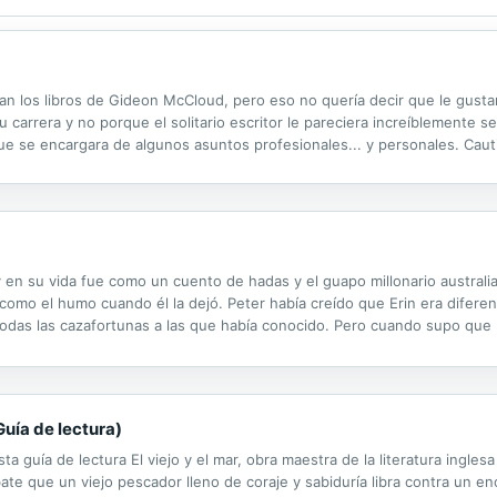
ban los libros de Gideon McCloud, pero eso no quería decir que le gustar
 carrera y no porque el solitario escritor le pareciera increíblemente se
ue se encargara de algunos asuntos profesionales... y personales. Caut
ey en su vida fue como un cuento de hadas y el guapo millonario australi
omo el humo cuando él la dejó. Peter había creído que Erin era diferent
todas las cazafortunas a las que había conocido. Pero cuando supo que
 el matrimonio.
Guía de lectura)
guía de lectura El viejo y el mar, obra maestra de la literatura inglesa 
ate que un viejo pescador lleno de coraje y sabiduría libra contra un 