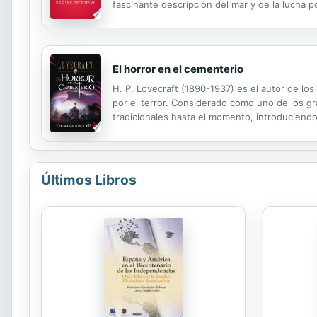
fascinante descripción del mar y de la lucha po
incluye: • Un resumen completo del libro • Un 
El horror en el cementerio
H. P. Lovecraft (1890-1937) es el autor de los
por el terror. Considerado como uno de los g
tradicionales hasta el momento, introduciendo
del terror: Más allá de los eones. El horror en 
Últimos Libros