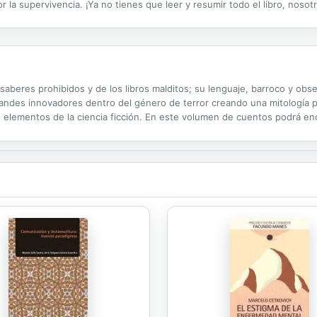
r la supervivencia. ¡Ya no tienes que leer y resumir todo el libro, nosot
estudio de los personajes • Las claves de lectura • Pistas para la...
 saberes prohibidos y de los libros malditos; su lenguaje, barroco y obs
randes innovadores dentro del género de terror creando una mitología p
 elementos de la ciencia ficción. En este volumen de cuentos podrá enc
el cementerio. La botellita de cristal. La cueva secreta. El misterio del...