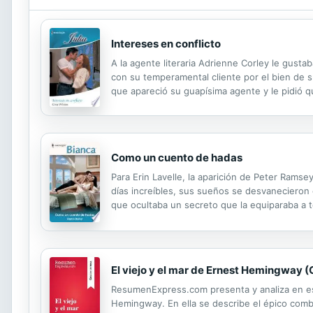
Intereses en conflicto
A la agente literaria Adrienne Corley le gusta
con su temperamental cliente por el bien de su
que apareció su guapísima agente y le pidió q
dejó entrar en su casa... y en su cama.
Como un cuento de hadas
Para Erin Lavelle, la aparición de Peter Rams
días increíbles, sus sueños se desvanecieron c
que ocultaba un secreto que la equiparaba a 
a su futuro hijo del único modo que conocía...
El viejo y el mar de Ernest Hemingway (
ResumenExpress.com presenta y analiza en esta 
Hemingway. En ella se describe el épico comb