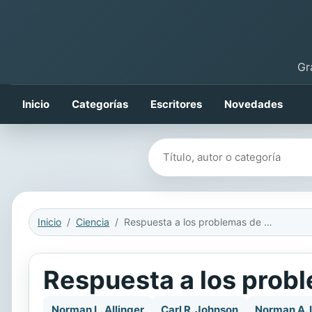
Gr
Inicio
Categorías
Escritores
Novedades
Buscar libros
Inicio
Ciencia
Respuesta a los problemas de química orgánica
Respuesta a los prob
Norman L. Allinger
Carl R. Johnson
Norman A. 