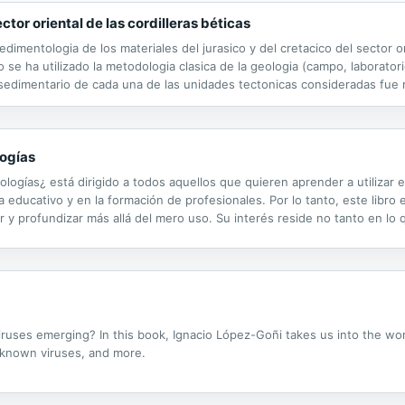
tor oriental de las cordilleras béticas
edimentologia de los materiales del jurasico y del cretacico del sector o
 se ha utilizado la metodologia clasica de la geologia (campo, laborato
 sedimentario de cada una de las unidades tectonicas consideradas fue 
ariaciones notables de la amplitud de las lagunas estratigraficas asociad
logías
ologías¿ está dirigido a todos aquellos que quieren aprender a utilizar e
 educativo y en la formación de profesionales. Por lo tanto, este libro 
profundizar más allá del mero uso. Su interés reside no tanto en lo q
ativos, por su versatilidad y por la diversidad de contextos,...
ses emerging? In this book, Ignacio López-Goñi takes us into the world 
 known viruses, and more.