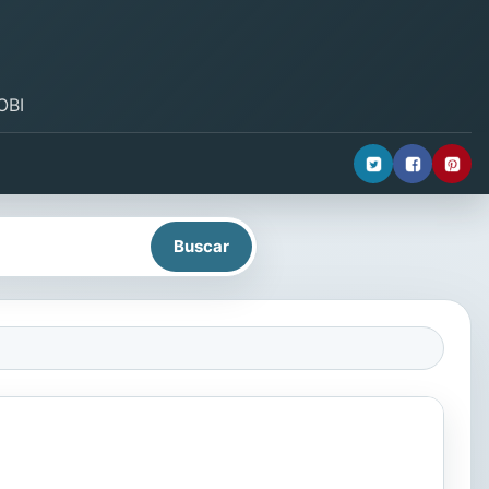
OBI
a