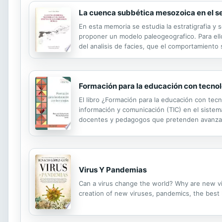
La cuenca subbética mesozoica en el sec
En esta memoria se estudia la estratigrafia y s
proponer un modelo paleogeografico. Para ello
del analisis de facies, que el comportamiento
importantes cambios laterales de facies y en v
Formación para la educación con tecno
El libro ¿Formación para la educación con tecn
información y comunicación (TIC) en el sistema
docentes y pedagogos que pretenden avanzar y 
sugiere para trabajar con TIC en entornos educ
Virus Y Pandemias
Can a virus change the world? Why are new viru
creation of new viruses, pandemics, the best