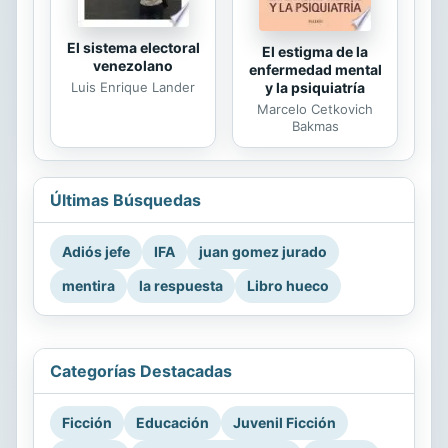
El sistema electoral
El estigma de la
venezolano
enfermedad mental
Luis Enrique Lander
y la psiquiatría
Marcelo Cetkovich
Bakmas
Últimas Búsquedas
Adiós jefe
IFA
juan gomez jurado
mentira
la respuesta
Libro hueco
Categorías Destacadas
Ficción
Educación
Juvenil Ficción