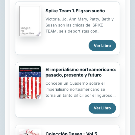
Spike Team 1. El gran sueño
Victoria, Jo, Ann Mary, Patty, Beth y
Susan son las chicas del SPIKE
TEAM, seis deportistas con
muchísimo talento que además son
amigas inseparables. Únete a ellas y
Ver Libro
descubrirás que el vóley es mucho
más que un juego... ¡Únete al
equipo!
El imperialismo norteamericano:
pasado, presente y futuro
Concebir un Cuaderno sobre el
imperialismo norteamericano se
torna un tanto difícil por el riguroso
proceso de selección que exige la
conformación de un estudio integral
Ver Libro
y novedoso sobre un tema muy
amplio y archi tratado. En este
sentido la concepción del Cuaderno
logra una heterogeneidad temática,
Colección Deseo - Vol.5