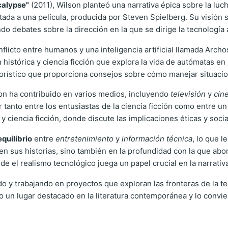
alypse"
(2011), Wilson planteó una narrativa épica sobre la lu
ada a una película, producida por Steven Spielberg. Su visión s
ndo debates sobre la dirección en la que se dirige la tecnología 
flicto entre humanos y una inteligencia artificial llamada Archo
n histórica y ciencia ficción que explora la vida de autómatas en
morístico que proporciona consejos sobre cómo manejar situaci
on ha contribuido en varios medios, incluyendo
televisión
y
cin
tanto entre los entusiastas de la ciencia ficción como entre un
iencia ficción, donde discute las implicaciones éticas y sociales 
equilibrio
entre
entretenimiento
y
información técnica
, lo que l
 en sus historias, sino también en la profundidad con la que abo
de el realismo tecnológico juega un papel crucial en la narrativ
do y trabajando en proyectos que exploran las fronteras de la tec
 un lugar destacado en la literatura contemporánea y lo convier