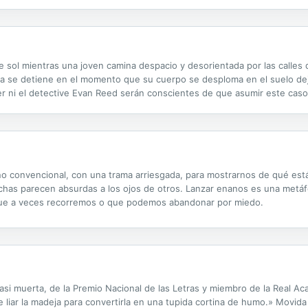
rofundo sentir. Las caídas, tropiezos y éxitos; los instantes de obscur
 sol mientras una joven camina despacio y desorientada por las calles 
ida se detiene en el momento que su cuerpo se desploma en el suelo de
Atler ni el detective Evan Reed serán conscientes de que asumir este ca
 muerte…
 no convencional, con una trama arriesgada, para mostrarnos de qué e
s luchas parecen absurdas a los ojos de otros. Lanzar enanos es una metá
que a veces recorremos o que podemos abandonar por miedo.
 casi muerta, de la Premio Nacional de las Letras y miembro de la Real
iar la madeja para convertirla en una tupida cortina de humo.» Movida 