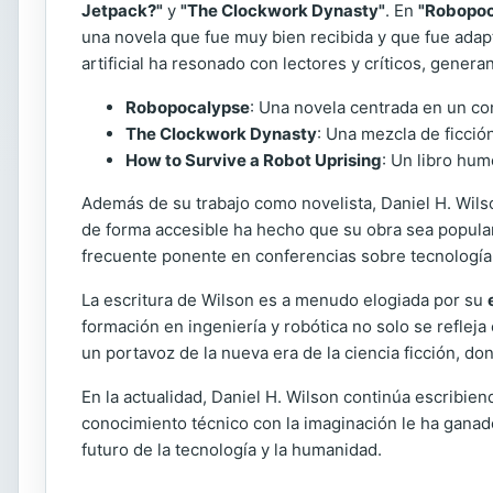
Jetpack?"
y
"The Clockwork Dynasty"
. En
"Robopoc
una novela que fue muy bien recibida y que fue adapt
artificial ha resonado con lectores y críticos, genera
Robopocalypse
: Una novela centrada en un con
The Clockwork Dynasty
: Una mezcla de ficció
How to Survive a Robot Uprising
: Un libro hu
Además de su trabajo como novelista, Daniel H. Wils
de forma accesible ha hecho que su obra sea popular 
frecuente ponente en conferencias sobre tecnología y c
La escritura de Wilson es a menudo elogiada por su
formación en ingeniería y robótica no solo se refleja
un portavoz de la nueva era de la ciencia ficción, don
En la actualidad, Daniel H. Wilson continúa escribien
conocimiento técnico con la imaginación le ha ganado
futuro de la tecnología y la humanidad.