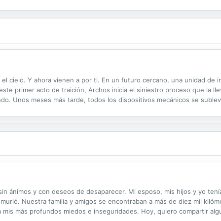
l cielo. Y ahora vienen a por ti. En un futuro cercano, una unidad de int
ste primer acto de traición, Archos inicia el siniestro proceso que la lle
do. Unos meses más tarde, todos los dispositivos mecánicos se subleva
la población humana y que, por primera vez en la historia, hace que...
n ánimos y con deseos de desaparecer. Mi esposo, mis hijos y yo tenía
 murió. Nuestra familia y amigos se encontraban a más de diez mil kilóme
 a mis más profundos miedos e inseguridades. Hoy, quiero compartir a