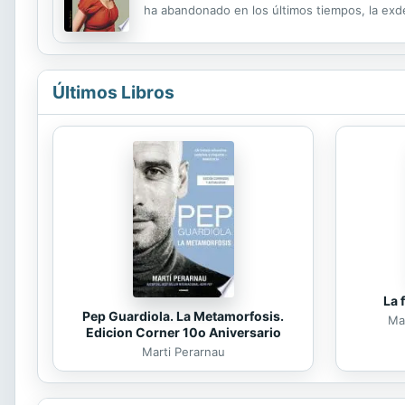
ha abandonado en los últimos tiempos, la exd
contribuyó a que se condenaran a personas inoc
Últimos Libros
La 
Pep Guardiola. La Metamorfosis.
Mar
Edicion Corner 10o Aniversario
Marti Perarnau