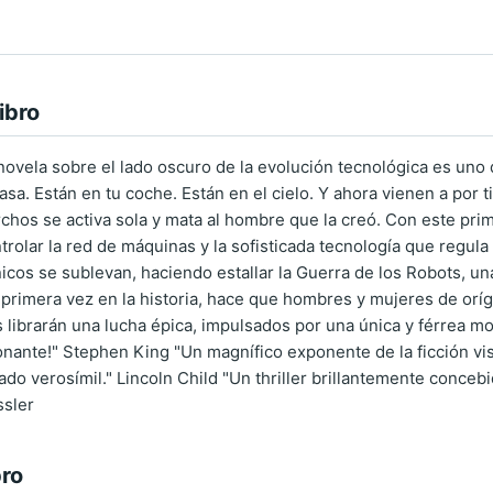
ibro
novela sobre el lado oscuro de la evolución tecnológica es uno 
asa. Están en tu coche. Están en el cielo. Y ahora vienen a por t
Archos se activa sola y mata al hombre que la creó. Con este prim
ontrolar la red de máquinas y la sofisticada tecnología que reg
icos se sublevan, haciendo estallar la Guerra de los Robots, un
primera vez en la historia, hace que hombres y mujeres de oríg
 librarán una lucha épica, impulsados por una única y férrea mo
ionante!" Stephen King "Un magnífico exponente de la ficción vi
o verosímil." Lincoln Child "Un thriller brillantemente conceb
ssler
bro