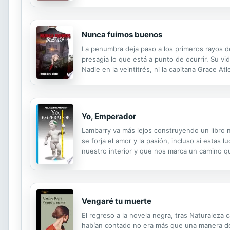
como esposa, madre y mujer reflejando mi más p
Nunca fuimos buenos
La penumbra deja paso a los primeros rayos de
presagia lo que está a punto de ocurrir. Su v
Nadie en la veintitrés, ni la capitana Grace 
para ellos lo más cercano a una sentencia de
Yo, Emperador
Lambarry va más lejos construyendo un libro
se forja el amor y la pasión, incluso si esta
nuestro interior y que nos marca un camino 
Vengaré tu muerte
El regreso a la novela negra, tras Naturaleza
habían contado no era más que una manera de l