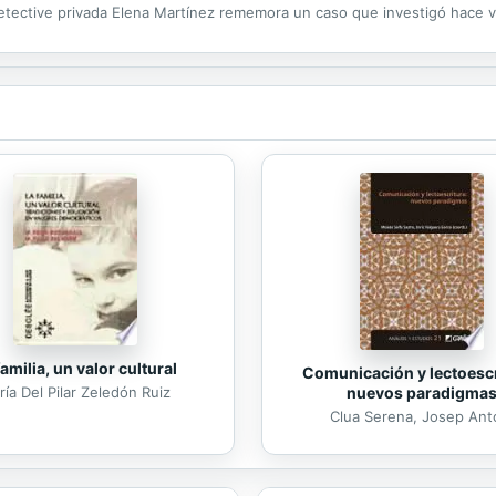
etective privada Elena Martínez rememora un caso que investigó hace v
entes. En 2010, cuando en España la fiesta del dinero fácil y la corrup
familia, un valor cultural
Comunicación y lectoescr
nuevos paradigma
ía Del Pilar Zeledón Ruiz
Clua Serena, Josep Ant