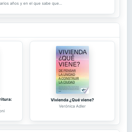
arios años y en el que sabe que
ción está ...
itura:
Vivienda ¿Qué viene?
s
Verónica Adler
oni