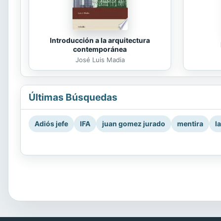
Introducción a la arquitectura
contemporánea
José Luis Madia
Últimas Búsquedas
Adiós jefe
IFA
juan gomez jurado
mentira
l