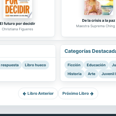
De la crisis a la paz
El futuro por decidir
Maestra Suprema Ching 
Christiana Figueres
Categorías Destacad
a respuesta
Libro hueco
Ficción
Educación
Ju
Historia
Arte
Juvenil 
Libro Anterior
Próximo Libro