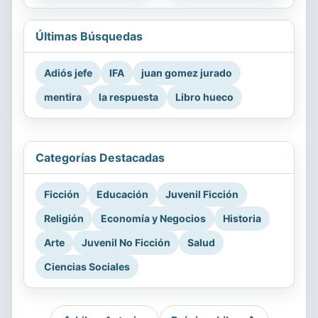
Últimas Búsquedas
Adiós jefe
IFA
juan gomez jurado
mentira
la respuesta
Libro hueco
Categorías Destacadas
Ficción
Educación
Juvenil Ficción
Religión
Economía y Negocios
Historia
Arte
Juvenil No Ficción
Salud
Ciencias Sociales