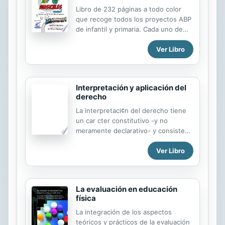
Libro de 232 páginas a todo color
que recoge todos los proyectos ABP
de infantil y primaria. Cada uno de
los proyectos cuenta con un
Ver Libro
visualthinking especialmente
ilustrado para facilitar su compresión.
Estos proyectos te aportarán desde
el reto inicial hasta el producto final.
Interpretación y aplicación del
Creado por más de 20 docentes de
derecho
renombre, es un libro que todo
maestro/a interesado en poner en
La interpretaci¢n del derecho tiene
práctica el ABP debería tener.
un car cter constitutivo -y no
meramente declarativo- y consiste
en la producci¢n por el int‚rprete (a
Ver Libro
partir de textos normativos y de los
hechos relativos a un caso
determinado) de normas jur¡dicas
que deben ser ponderadas para la
La evaluación en educación
soluci¢n del caso, mediante la
física
definici¢n de una norma de decisi¢n.
La integración de los aspectos
teóricos y prácticos de la evaluación