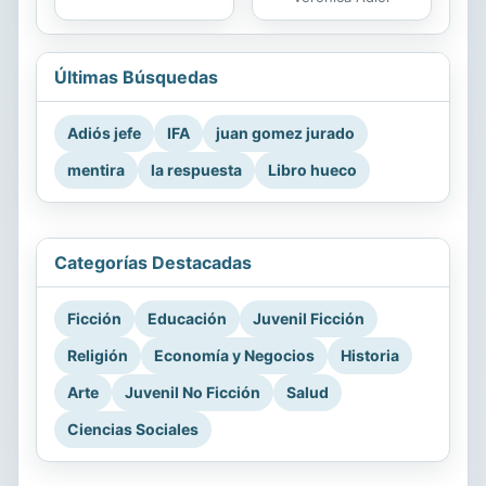
Últimas Búsquedas
Adiós jefe
IFA
juan gomez jurado
mentira
la respuesta
Libro hueco
Categorías Destacadas
Ficción
Educación
Juvenil Ficción
Religión
Economía y Negocios
Historia
Arte
Juvenil No Ficción
Salud
Ciencias Sociales