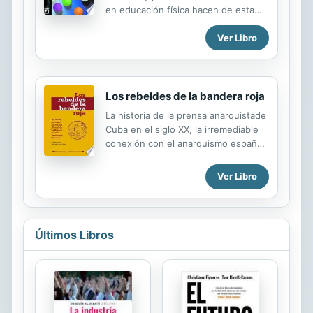
en educación física hacen de esta
obra un referente para la
Ver Libro
investigación y la práctica en el
ámbito escolar.
Los rebeldes de la bandera roja
La historia de la prensa anarquistade
Cuba en el siglo XX, la irremediable
conexión con el anarquismo español
y las circinstancias de alcance con el
semanario ¡Tierra! y el PLM
Ver Libro
Últimos Libros