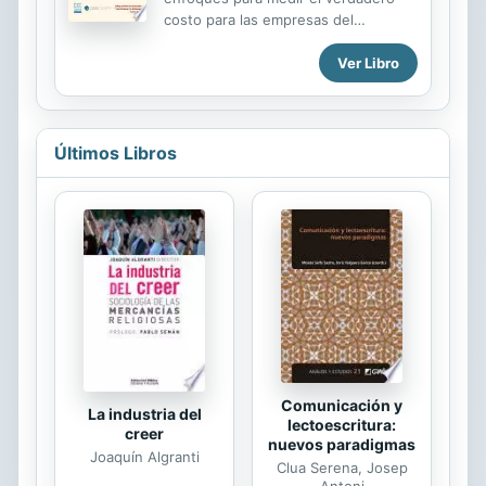
aplicables a su realidad. Cada
costo para las empresas del
capítulo profundiza en cada una de
desarrollo de sus productos y
las áreas donde considero que el
Ver Libro
servicios y sus obligaciones para la
PyME debe poner foco: a) Gestión
sociedad Desde una mirada detallada
comercial (Modelo SET de...
de la historia de las corporaciones
hace una reflexión inteligente sobre
los pasos requeridos para lograr un
Últimos Libros
mejor modelo corporativo, Sukhdev
entusiasma al lector mostrando el rol
que juegan las empresas para crear
un futuro más equitativo y
sostenible. En consecuencia, la
esfera de los negocios necesita un
nuevo ADN. Pavan Sukhdev expone
una nueva visión de gran
envergadura para las empresas...
Comunicación y
La industria del
lectoescritura:
creer
nuevos paradigmas
Joaquín Algranti
Clua Serena, Josep