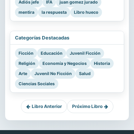
Adiós jefe
IFA
juan gomez jurado
mentira
la respuesta
Libro hueco
Categorías Destacadas
Ficción
Educación
Juvenil Ficción
Religión
Economía y Negocios
Historia
Arte
Juvenil No Ficción
Salud
Ciencias Sociales
Libro Anterior
Próximo Libro