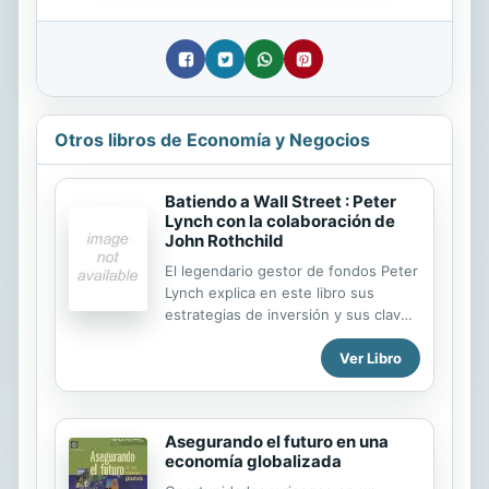
Otros libros de Economía y Negocios
Batiendo a Wall Street : Peter
Lynch con la colaboración de
John Rothchild
El legendario gestor de fondos Peter
Lynch explica en este libro sus
estrategias de inversión y sus claves
sobre cómo seleccionar acciones y
Ver Libro
fondos para conseguir la mejor
cartera de inversiones posible. Inicia
este libro con un repaso de sus años
como gestor del Magellan Fund
Asegurando el futuro en una
analizando las estrategias que siguió,
economía globalizada
la metodología que usó y las