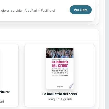
Ver Libro
orar su vida. ¡A soñar! * Facilita el
itura:
La industria del creer
s
Joaquín Algranti
oni