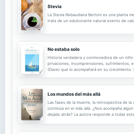
Stevia
La Stevia Rebaudiana Bertoni es una planta med
trata de un edulcorante natural exento de cal
No estaba solo
Historia verdadera y conmovedora de un niño 
privaciones, incomprensiones, sufrimientos, e
(Dave) que lo acompañará en su crecimiento. 
que vive, todo aquello que determina los comp
Los mundos del más allá
Las fases de la muerte, la retrospectiva de l
continúa en el más allá. ¿Nos acompaña algú
dejado atrás? La autora responde a todas esta
cariño que ofrece consuelo y transmite confianz