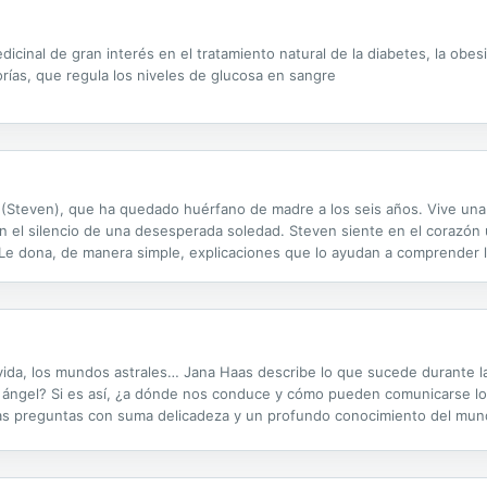
icinal de gran interés en el tratamiento natural de la diabetes, la obes
orías, que regula los niveles de glucosa en sangre
(Steven), que ha quedado huérfano de madre a los seis años. Vive una 
n el silencio de una desesperada soledad. Steven siente en el corazón u
Le dona, de manera simple, explicaciones que lo ayudan a comprender lo
ortamientos de las personas y cómo vivir la vida. De adulto Steven de
a vida, los mundos astrales… Jana Haas describe lo que sucede durante 
n ángel? Si es así, ¿a dónde nos conduce y cómo pueden comunicarse l
s preguntas con suma delicadeza y un profundo conocimiento del mundo 
a en que la muerte no es el fi n. «El libro da esperanza y quita el miedo