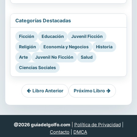
Categorías Destacadas
Ficción
Educación
Juvenil Ficción
Religión
Economía y Negocios
Historia
Arte
Juvenil No Ficción
Salud
Ciencias Sociales
Libro Anterior
Próximo Libro
@2026 guiadelgolfo.com
|
Política de Privacidad
|
Contacto
|
DMCA