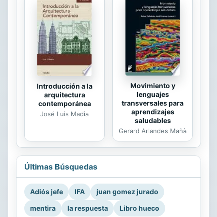
Movimiento y
Introducción a la
lenguajes
arquitectura
transversales para
contemporánea
aprendizajes
José Luis Madia
saludables
Gerard Arlandes Mañà
Últimas Búsquedas
Adiós jefe
IFA
juan gomez jurado
mentira
la respuesta
Libro hueco