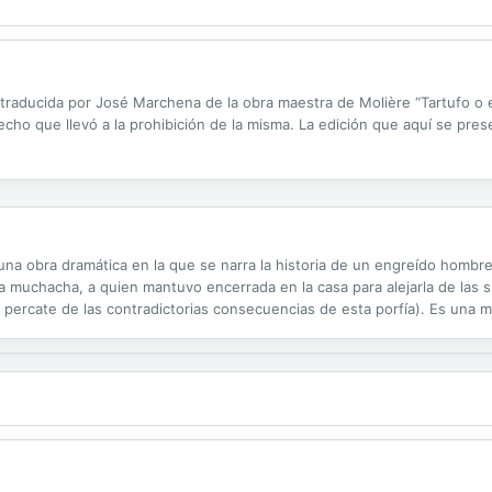
y traducida por José Marchena de la obra maestra de Molière “Tartufo o 
echo que llevó a la prohibición de la misma. La edición que aquí se pres
una obra dramática en la que se narra la historia de un engreído homb
a muchacha, a quien mantuvo encerrada en la casa para alejarla de las
se percate de las contradictorias consecuencias de esta porfía). Es una
 Enriqueta de Inglaterra, esposa del hermano del rey. Obtuvo un éxito de