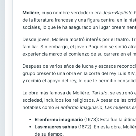
Molière
, cuyo nombre verdadero era
Jean-Baptiste 
de la literatura francesa y una figura central en la 
sociales, lo que le ha asegurado un lugar preeminente
Desde joven, Molière mostró interés por el teatro. Tr
familiar. Sin embargo, el joven Poquelin se sintió at
experiencia marcó el comienzo de su carrera en el m
Después de varios años de lucha y escasos reconocim
grupo presentó una obra en la corte del rey Luis XIV
y recibió el apoyo del rey, lo que le permitió consolid
La obra más famosa de Molière,
Tartufo
, se estrenó 
sociedad, incluidos los religiosos. A pesar de las cr
notables como
El enfermo imaginario
,
Las mujeres s
El enfermo imaginario
(1673): Esta fue la últi
Las mujeres sabias
(1672): En esta obra, Moli
de su tiempo.