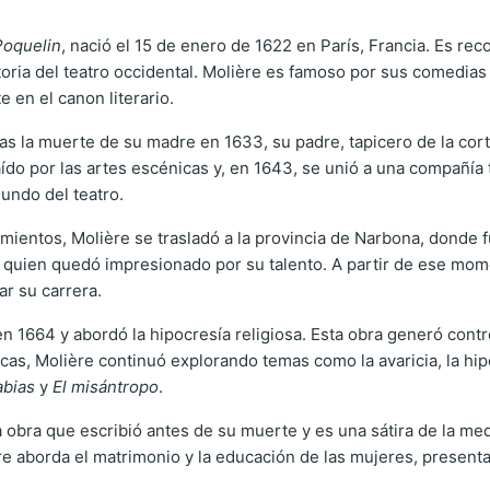
Poquelin
, nació el 15 de enero de 1622 en París, Francia. Es 
historia del teatro occidental. Molière es famoso por sus comed
 en el canon literario.
as la muerte de su madre en 1633, su padre, tapicero de la corte
raído por las artes escénicas y, en 1643, se unió a una compañía
undo del teatro.
ientos, Molière se trasladó a la provincia de Narbona, donde f
, quien quedó impresionado por su talento. A partir de ese mome
ar su carrera.
en 1664 y abordó la hipocresía religiosa. Esta obra generó contr
íticas, Molière continuó explorando temas como la avaricia, la h
abias
y
El misántropo
.
ma obra que escribió antes de su muerte y es una sátira de la me
ère aborda el matrimonio y la educación de las mujeres, presen