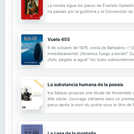
La novela sigue los pasos de Évariste Gamelin
ha pasado por la guillotina y la Convención se
Vuelo 455
6 de octubre de 1976, costa de Barbados.—"¡
inmediatamente! ¡Tenemos fuego a bordo!” Cua
¡Felo, pégate al agua!” No hubo sobrevivientes
desde su fase intelectual hasta lo acontecido e
La substancia humana de la poesía
Ina Salazar propose une étude de l’ensemble 
XXe siècle. L’ouvrage s’attache dans un premie
parus après la mort du poète sous le titre de
poétiques qui leur sont contemporains ainsi qu
La casa de la montaña