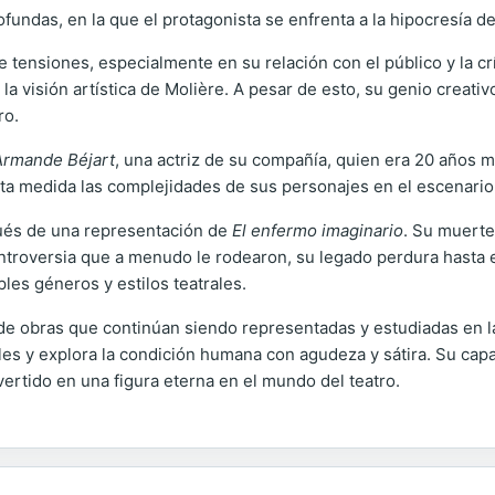
undas, en la que el protagonista se enfrenta a la hipocresía de
de tensiones, especialmente en su relación con el público y la 
la visión artística de Molière. A pesar de esto, su genio creati
ro.
Armande Béjart
, una actriz de su compañía, quien era 20 años m
rta medida las complejidades de sus personajes en el escenario
pués de una representación de
El enfermo imaginario
. Su muerte
controversia que a menudo le rodearon, su legado perdura hasta 
les géneros y estilos teatrales.
de obras que continúan siendo representadas y estudiadas en l
es y explora la condición humana con agudeza y sátira. Su capa
vertido en una figura eterna en el mundo del teatro.