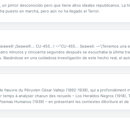
, un pintor desconocido pero que tiene altos ideales republicanos. La h
 ha puesto en marcha, pero aún no ha llegado el Terror.
Seawell! ¡Seawell!... CU-455...! —"CU-455... Seawell. —"¡Tenemos una
tro minutos y cincuenta segundos después se escuchaba la última tran
. Basándose en una cuidadosa investigación de este hecho real, el autor
n el interior del avión luego del estadillo de la bomba, las...
de l’œuvre du Péruvien César Vallejo (1892-1938), qui a profondément 
r temps à analyser chacun des recueils – Los Heraldos Negros (1918), Tr
 Poemas Humanos (1939) – en présentant les contextes d’écriture et de 
e les lignes directrices et les préoccupations...