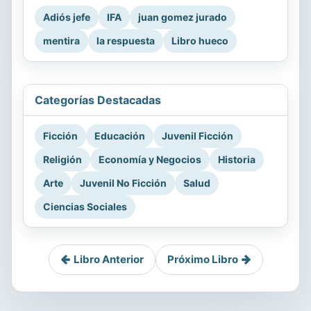
Adiós jefe
IFA
juan gomez jurado
mentira
la respuesta
Libro hueco
Categorías Destacadas
Ficción
Educación
Juvenil Ficción
Religión
Economía y Negocios
Historia
Arte
Juvenil No Ficción
Salud
Ciencias Sociales
Libro Anterior
Próximo Libro