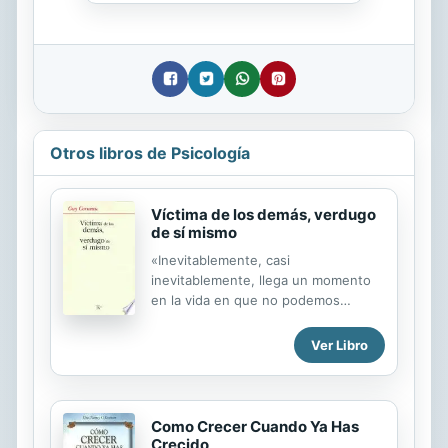
Otros libros de Psicología
Víctima de los demás, verdugo
de sí mismo
«Inevitablemente, casi
inevitablemente, llega un momento
en la vida en que no podemos
más...». Entonces, nos sentimos
deshechos, víctimas de los demás y,
Ver Libro
al mismo tiempo, verdugos de
nosotros mismos; incapaces de salir
de la cárcel de nuestros miedos. ¿Y
si precisamente este momento difícil
Como Crecer Cuando Ya Has
y delicado fuera la ocasión para
Crecido