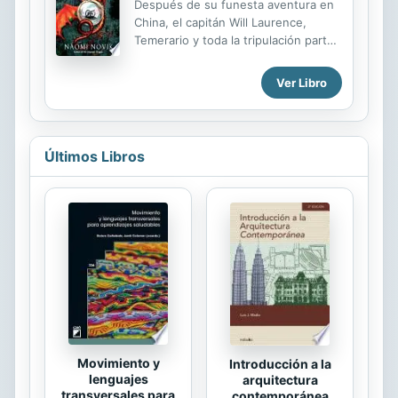
Después de su funesta aventura en
China, el capitán Will Laurence,
Temerario y toda la tripulación parten
de Macao en un viaje fascinante,
recorriendo la decadente ruta de la
Ver Libro
seda hasta llegar a Turquía, donde
les espera su misión: recoger tres
valiosos huevos de dragón que el
gobierno inglés ha comprado al
Últimos Libros
Sultán y escoltarlos de vuelta a
Inglaterra. Pero la misión se ve
amenazada a cada paso gracias a las
diabólicas maquinaciones de la
dragona china Lien que se ha aliado
con Napoleón para saciar su sed de
venganza. Sorprendidos en el lugar
más inesperado, Laurence,
Temerario y...
Movimiento y
Introducción a la
lenguajes
arquitectura
transversales para
contemporánea