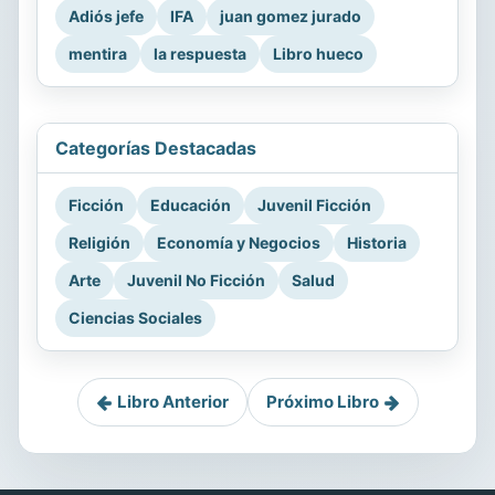
Adiós jefe
IFA
juan gomez jurado
mentira
la respuesta
Libro hueco
Categorías Destacadas
Ficción
Educación
Juvenil Ficción
Religión
Economía y Negocios
Historia
Arte
Juvenil No Ficción
Salud
Ciencias Sociales
Libro Anterior
Próximo Libro