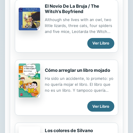
El Novio De La Bruja / The
Witch's Boyfriend
Although she lives with an owl, two
little lizards, three cats, four spiders
and five mice, Leotarda the Witch
feels very, very lonely. She decides
Ver Libro
to do something about it. Find out
how she solves her predicament!
Cómo arreglar un libro mojado
Ha sido un accidente, lo prometo: yo
no quería mojar el libro. El libro que
no es un libro. Y tampoco quería
leerlo, en serio. Eso también ha sido
un accidente. El caso es que quien lo
Ver Libro
ha escrito tiene un problema bien
gordo... ¿Y ahora qué hacemos?
Los colores de Silvano