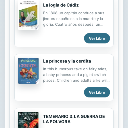
La logia de Cádiz
En 1808 un capitán conduce a sus
jinetes españoles a la muerte y la
gloria. Cuatro años después, un
coronel dirige a sus granaderos en
un combate letal contra las tropas
Ver Libro
españolas. Aquel capitán y este
coronel son la misma persona: José
de San Martín. Antes y después se
suceden batallas, muertes,
La princesa y la cerdita
traiciones, linchamientos, intrigas,
In this humorous take on fairy tales,
persecuciones, complots,
a baby princess and a piglet switch
juramentos secretos y hasta una
places. Children and adults alike will
amarga historia de amor. Basada en
clamor to find out if they live happily
una rigurosa investigación histórica
ever after...or not.
Ver Libro
de cuatro años, y con el ímpetu de
las antiguas narraciones de capa y
espada, Jorge Fernández Díaz narra
una historia en ...
TEMERARIO 3. LA GUERRA DE
LA POLVORA