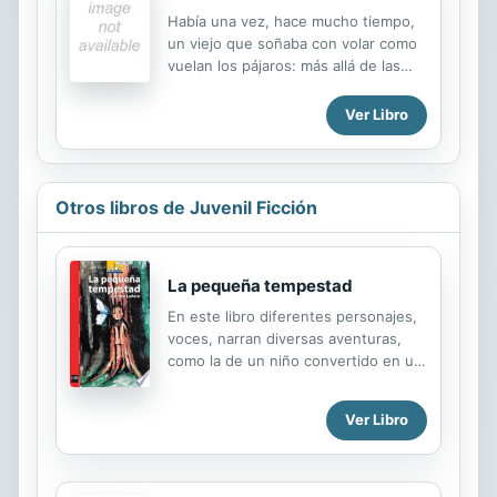
Había una vez, hace mucho tiempo,
un viejo que soñaba con volar como
vuelan los pájaros: más allá de las
nubes, surcando la Tierra de un
extremo a otro... Volar tan alto que
Ver Libro
fuera capaz de tocar el cielo con los
dedos. Esta es la historia de Silvano,
un viejo pescador que empeña los
últimos años de su vida buscando un
Otros libros de Juvenil Ficción
sueño.
La pequeña tempestad
En este libro diferentes personajes,
voces, narran diversas aventuras,
como la de un niño convertido en un
árbol, la historia de una nina
cuentacuentos que se transforma en
Ver Libro
mariposa y la de dos hermanos que
se vuelven coyotes, y así tienen que
luchar por sobrevivir juntos, entre
otras fabulosas narraciones.