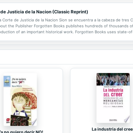
e Justicia de la Nacion (Classic Reprint)
Corte de Justicia de la Nacion Sion se encuentra a la cabeza de tres Co
bout the Publisher Forgotten Books publishes hundreds of thousands of 
ction of an important historical work. Forgotten Books uses state-of-t
 repairing imperfections present in the aged copy. In rare cases, an imp
La industria del cree
Ya no quiero decir NO!