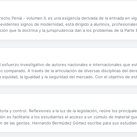
recho Penal - volumen II, es una exigencia derivada de la entrada en vi
on evidentes signos de modernidad, está dirigido a alumnos, profesionales
ución que la doctrina y la jurisprudencia dan a los problemas de la Parte 
re de la asignatura Derecho Penal II del tercer curso de la licenciatura 
el esfuerzo in­vestigativo de autores nacionales e internacionales que e
comparado. A través de la articulación de diversas discipli­nas del dere
 equidad, la igualdad y la seguridad del mercado. Con el objetivo de e
gran los análisis desde el derecho europeo, el derecho penal y el derec
toría y control. Reflexiones a la luz de la legislación, reúne los princ
ión es facilitarle a los estudiantes el acceso a un cúmulo de material que
omún de las gentes. Hernando Bermúdez Gómez escribe para sus estudia
audiencia mucho más amplia, aquella que responsablemente...