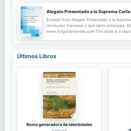
Alegato Presentado a la Suprema Corte d
Excerpt from Alegato Presentado a la Suprema 
revolucion francesa, y que tanto preocupa. A
www.forgottenbooks.com This book is a reprodu
the work, preserving the original format whilst
Últimos Libros
Roma generadora de identidades
¡
Collectif