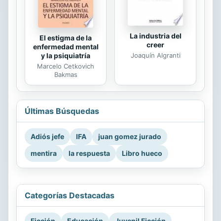
La industria del
El estigma de la
creer
enfermedad mental
Joaquín Algranti
y la psiquiatría
Marcelo Cetkovich
Bakmas
Últimas Búsquedas
Adiós jefe
IFA
juan gomez jurado
mentira
la respuesta
Libro hueco
Categorías Destacadas
Ficción
Educación
Juvenil Ficción