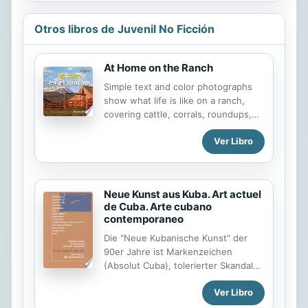
Otros libros de Juvenil No Ficción
At Home on the Ranch
Simple text and color photographs
show what life is like on a ranch,
covering cattle, corrals, roundups,
and other topics.
Ver Libro
Neue Kunst aus Kuba. Art actuel
de Cuba. Arte cubano
contemporaneo
Die "Neue Kubanische Kunst" der
90er Jahre ist Markenzeichen
(Absolut Cuba), tolerierter Skandal
und bilderreicher Dissens in einem.
Ver Libro
In "elitärer" Vieldeutigkeit formuliert,
entzieht sich die bildnerische