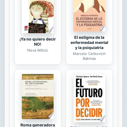
de redes personal requiere su
tiempo. No es posible comprar un
complejo de redes con relaciones
sociales ya establecidas, ni
encargarles a ...
El estigma de la
¡Ya no quiero decir
enfermedad mental
NO!
y la psiquiatría
Neva Milicic
Marcelo Cetkovich
Bakmas
Roma generadora