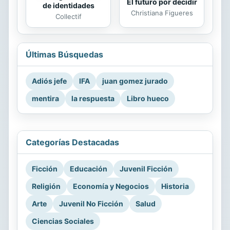
El futuro por decidir
de identidades
Christiana Figueres
Collectif
Últimas Búsquedas
Adiós jefe
IFA
juan gomez jurado
mentira
la respuesta
Libro hueco
Categorías Destacadas
Ficción
Educación
Juvenil Ficción
Religión
Economía y Negocios
Historia
Arte
Juvenil No Ficción
Salud
Ciencias Sociales