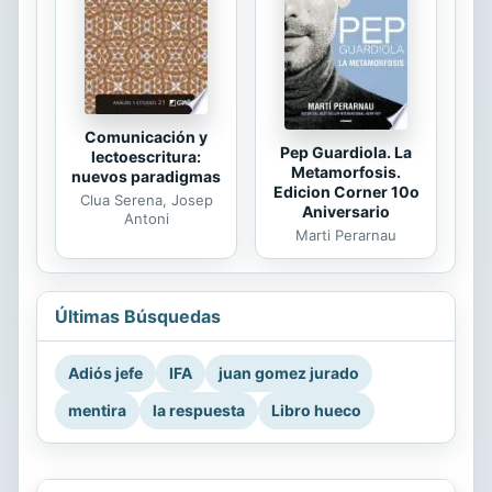
Comunicación y
Pep Guardiola. La
lectoescritura:
Metamorfosis.
nuevos paradigmas
Edicion Corner 10o
Clua Serena, Josep
Aniversario
Antoni
Marti Perarnau
Últimas Búsquedas
Adiós jefe
IFA
juan gomez jurado
mentira
la respuesta
Libro hueco