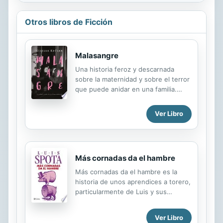
Otros libros de Ficción
Malasangre
Una historia feroz y descarnada
sobre la maternidad y sobre el terror
que puede anidar en una familia.
Desde hace meses su hija no
duerme. En una terapia de
Ver Libro
constelación familiar alguien la
interroga: "Cuando vos eras chica,
¿dormías bien?". De pronto, el
pasado se materializa en un
Más cornadas da el hambre
recuerdo nítido: noches y noches en
las que se acostaba aterrada, alerta,
Más cornadas da el hambre es la
preparada para defenderse de ese
historia de unos aprendices a torero,
hombre que vivía en su casa y podría
particularmente de Luis y sus
matarla. Ella, que ahora es periodista,
dificultades ante la competencia y el
inicia entonces la investigación más
poder corrupto de los empresarios e
Ver Libro
importante de su vida: alcanzar una
intermediarios; lo que deben hacer