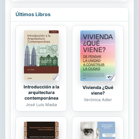
personajes; un puro avatar...
Augusto se deja llevar por la vida y
Últimos Libros
toma lo que ésta le da; o ni siquiera
eso. Pésimo tiene aprendidas unas
pautas concretas y con ellas elabora
un mundo conocido. Primitivo es
depositario de una mente inmadura y
una inmadura desconfianza. Óptimo
contempla lo bueno con los pies
enterrados en el barro y la...
Introducción a la
Vivienda ¿Qué
arquitectura
viene?
contemporánea
Verónica Adler
José Luis Madia