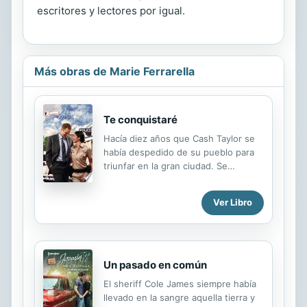
escritores y lectores por igual.
Más obras de Marie Ferrarella
Te conquistaré
Hacía diez años que Cash Taylor se
había despedido de su pueblo para
triunfar en la gran ciudad. Se
convirtió en abogado criminalista y
volvió a Forever, en Texas, para la
Ver Libro
boda de su abuelo. Casarse era lo
último en lo que pensaba... hasta
que vio a Alma Rodríguez, la mujer
por la que había estado loco y a la
que había abandonado. Como
Un pasado en común
ayudante del sheriff, Alma sabía
El sheriff Cole James siempre había
controlar sus emociones. No le
llevado en la sangre aquella tierra y
resultó fácil cuando Cash la miró a