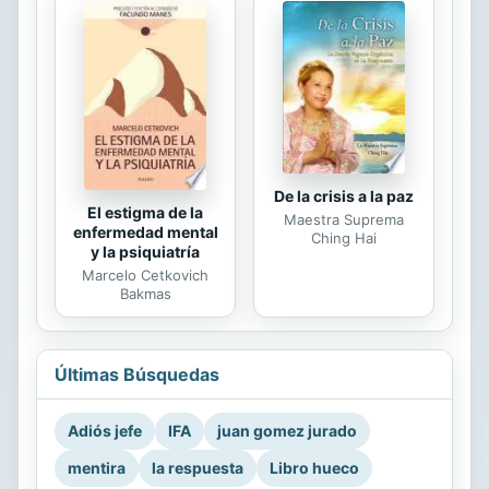
De la crisis a la paz
El estigma de la
Maestra Suprema
enfermedad mental
Ching Hai
y la psiquiatría
Marcelo Cetkovich
Bakmas
Últimas Búsquedas
Adiós jefe
IFA
juan gomez jurado
mentira
la respuesta
Libro hueco