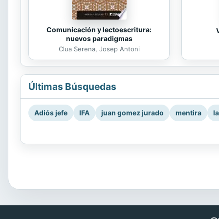
Comunicación y lectoescritura:
nuevos paradigmas
Clua Serena, Josep Antoni
Últimas Búsquedas
Adiós jefe
IFA
juan gomez jurado
mentira
l