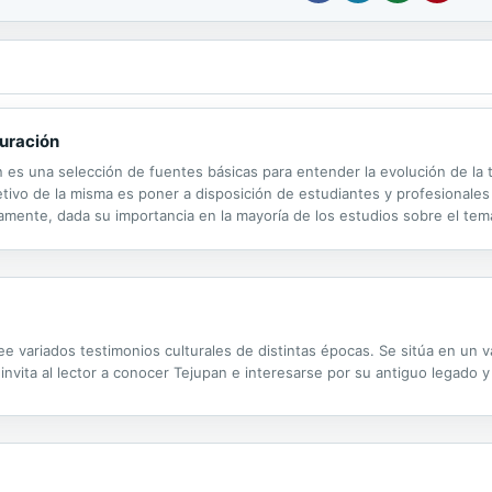
auración
 es una selección de fuentes básicas para entender la evolución de la te
etivo de la misma es poner a disposición de estudiantes y profesionale
mente, dada su importancia en la mayoría de los estudios sobre el tema.
e difícil localización o que todavía no había sido traducido al ...
e variados testimonios culturales de distintas épocas. Se sitúa en un 
 invita al lector a conocer Tejupan e interesarse por su antiguo legado y