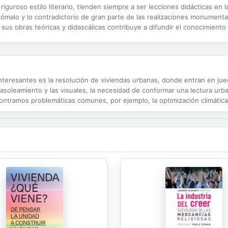
iguroso estilo literario, tienden siempre a ser lecciones didácticas en l
nómalo y lo contradictorio de gran parte de las realizaciones monumental
 sus obras teóricas y didascálicas contribuye a difundir el conocimiento 
lberti hasta Le Corbusier, ha constituido un corpus de...
interesantes es la resolución de viviendas urbanas, donde entran en ju
 asoleamiento y las visuales, la necesidad de conformar una lectura urb
ontramos problemáticas comunes, por ejemplo, la optimización climática
tintas respuestas y procedimientos: cubiertas retráctiles que permiten 