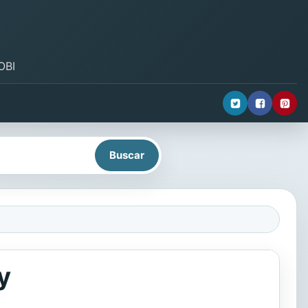
OBI
y