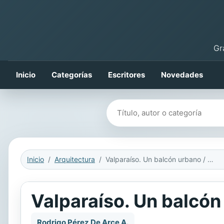
Gr
Inicio
Categorías
Escritores
Novedades
Buscar libros
Inicio
Arquitectura
Valparaíso. Un balcón urbano / An urban balcony
Valparaíso. Un balcón
Rodrigo Pérez De Arce A.