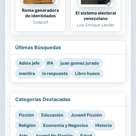
Roma generadora
El sistema electoral
de identidades
venezolano
Collectif
Luis Enrique Lander
Últimas Búsquedas
Adiós jefe
IFA
juan gomez jurado
mentira
la respuesta
Libro hueco
Categorías Destacadas
Ficción
Educación
Juvenil Ficción
Religión
Economía y Negocios
Historia
Arte
Juvenil No Ficción
Salud