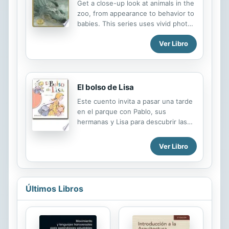
Get a close-up look at animals in the
después, el nieto de un empleado de
zoo, from appearance to behavior to
la Biblioteca Nacional de Francia, ha
babies. This series uses vivid photos
descubierto que bajo la ajustada
to compare life in the wild and life in
prosa de las apasionantes novelas
Ver Libro
captivity in terms of habitat, activity,
de Julio Verne existe un mensaje
and diet.
cifrado que indica dónde puede
estar guardado el manuscrito...
El bolso de Lisa
Este cuento invita a pasar una tarde
en el parque con Pablo, sus
hermanas y Lisa para descubrir las
cualidades de los objetos. Las cosas,
además de tener un nombre,
Ver Libro
cuentan con una serie de
características que sirven para
explicar cómo son o cómo están -
largas, llenas, flexibles, etc.
Últimos Libros