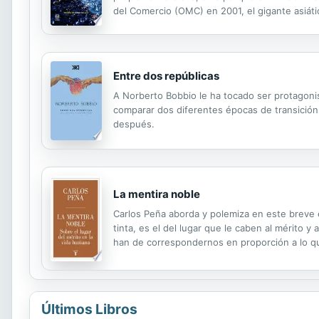
del Comercio (OMC) en 2001, el gigante asiáti
Estados Unidos y la Unión Europea (UE), espec
Entre dos repúblicas
A Norberto Bobbio le ha tocado ser protagonist
comparar dos diferentes épocas de transición,
después.
La mentira noble
Carlos Peña aborda y polemiza en este breve 
tinta, es el del lugar que le caben al mérito y
han de correspondernos en proporción a lo q
sugieren que una sociedad justa es una que di
Últimos Libros