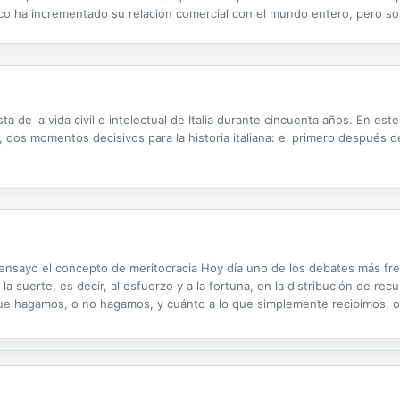
co ha incrementado su relación comercial con el mundo entero, pero sob
ialmente en el Sur Global, que lo proveerán de materias primas...
a de la vida civil e intelectual de Italia durante cincuenta años. En es
 dos momentos decisivos para la historia italiana: el primero después 
ensayo el concepto de meritocracia Hoy día uno de los debates más fre
 a la suerte, es decir, al esfuerzo y a la fortuna, en la distribución de 
ue hagamos, o no hagamos, y cuánto a lo que simplemente recibimos, o
stribuye los recursos y los bienes en proporción al esfuerzo que cada 