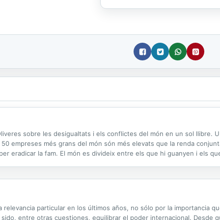
iveres sobre les desigualtats i els conflictes del món en un sol llibre. 
s 50 empreses més grans del món són més elevats que la renda conjunta 
er eradicar la fam. El món es divideix entre els que hi guanyen i els qu
re si tothom tingués el nivell de vida d’un europeu. La fam i ...
relevancia particular en los últimos años, no sólo por la importancia que
sido, entre otras cuestiones, equilibrar el poder internacional. Desde 