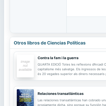
Otros libros de Ciencias Políticas
Contra la fam i la guerra
QUARTA EDICIÓ Totes les reflexions d’Arcadi Ol
capitalisme més salvatge. Els ingressos de le
és 20 vegades superior als diners necessaris p
Oliveres, farien falta tres planetes com el nost
Relaciones transatlánticas
Las relaciones transatlánticas han cobrado una 
propiamente dicha, sino porque su función ha 