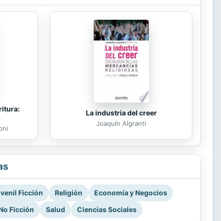
itura:
La industria del creer
s
Joaquín Algranti
oni
as
venil Ficción
Religión
Economía y Negocios
No Ficción
Salud
Ciencias Sociales