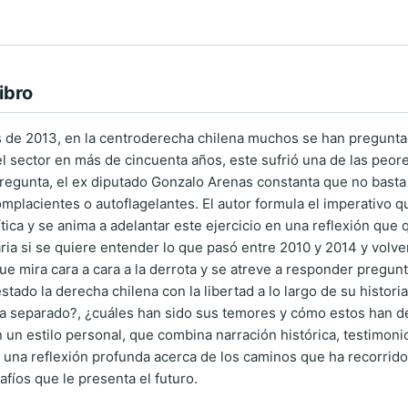
ibro
s de 2013, en la centroderecha chilena muchos se han preguntad
l sector en más de cincuenta años, este sufrió una de las peores
regunta, el ex diputado Gonzalo Arenas constanta que no basta 
mplacientes o autoflagelantes. El autor formula el imperativo qu
tica y se anima a adelantar este ejercicio en una reflexión qu
ria si se quiere entender lo que pasó entre 2010 y 2014 y volver
 que mira cara a cara a la derrota y se atreve a responder preg
tado la derecha chilena con la libertad a lo largo de su histori
ha separado?, ¿cuáles han sido sus temores y cómo estos han de
n un estilo personal, que combina narración histórica, testimoni
a una reflexión profunda acerca de los caminos que ha recorrido
fíos que le presenta el futuro.