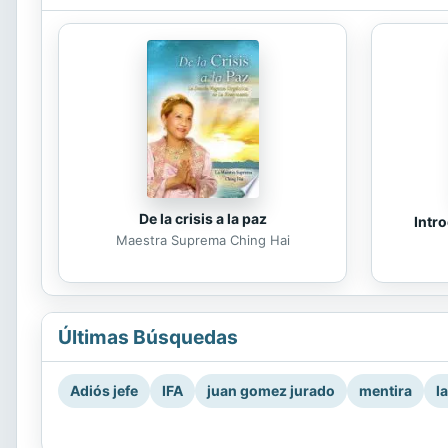
De la crisis a la paz
Intro
Maestra Suprema Ching Hai
Últimas Búsquedas
Adiós jefe
IFA
juan gomez jurado
mentira
l