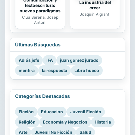
La industria del
lectoescritura:
creer
nuevos paradigmas
Joaquín Algranti
Clua Serena, Josep
Antoni
Últimas Búsquedas
Adiós jefe
IFA
juan gomez jurado
mentira
la respuesta
Libro hueco
Categorías Destacadas
Ficción
Educación
Juvenil Ficción
Religión
Economía y Negocios
Historia
Arte
Juvenil No Ficción
Salud