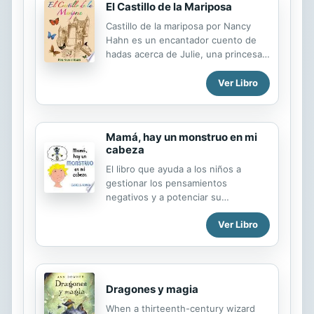
El Castillo de la Mariposa
Castillo de la mariposa por Nancy
Hahn es un encantador cuento de
hadas acerca de Julie, una princesa
de la mariposa perdida. Rana púrpura
y los amigos ayudan a Julie
Ver Libro
encuentra su camino a casa al Reino
de mariposa donde se reúnen
padres agradecidos de Julie, Morpho
Mamá, hay un monstruo en mi
azul de rey y reina alas de Alejandría,
cabeza
y ser sus invitados especiales a la
bola de la mariposa.
El libro que ayuda a los niños a
gestionar los pensamientos
negativos y a potenciar su
autoestima. Gabriel, de ocho años,
Ver Libro
inventó este cuento para ayudar a
otros niños a superar sus
frustraciones y enfados cuando algo
no sale del todo bien. Con este
objetivo, y con la ayuda de su
Dragones y magia
hermano Adrián, de cinco años, creó
When a thirteenth-century wizard
la mayoría de las ilustraciones que