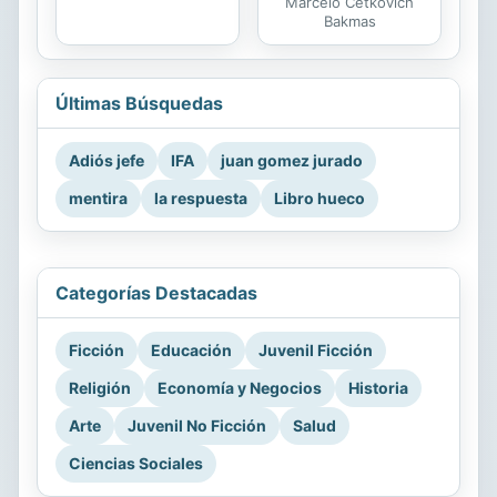
Marcelo Cetkovich
Bakmas
Últimas Búsquedas
Adiós jefe
IFA
juan gomez jurado
mentira
la respuesta
Libro hueco
Categorías Destacadas
Ficción
Educación
Juvenil Ficción
Religión
Economía y Negocios
Historia
Arte
Juvenil No Ficción
Salud
Ciencias Sociales