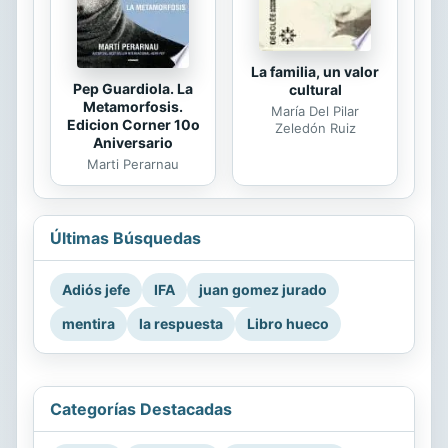
La familia, un valor
Pep Guardiola. La
cultural
Metamorfosis.
María Del Pilar
Edicion Corner 10o
Zeledón Ruiz
Aniversario
Marti Perarnau
Últimas Búsquedas
Adiós jefe
IFA
juan gomez jurado
mentira
la respuesta
Libro hueco
Categorías Destacadas