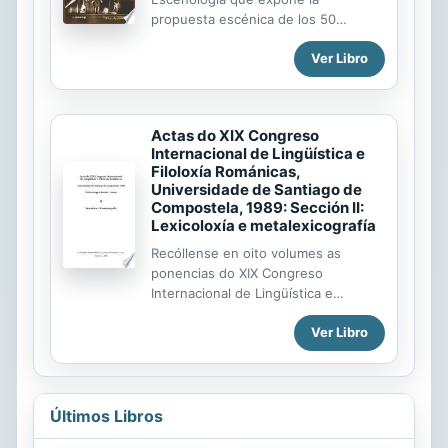
lenguaje de Derrida, la teoría del
propuesta escénica de los 50
poder de Foucault, el análisis de la
directores teatrales más relevantes
formación de la identidad de Lacan,
Ver Libro
de los últimos tiempos. Con textos
por ejemplo, demostraron ser
de: Jerzy Grotowski, Peter Brook,
herramientas extraordinariamente
Ludwik Margules, Erwin Piscator,
útiles con las que...
Adolphe Appia, André Antoine, Elia
Actas do XIX Congreso
Kazan, Eugenio Barba, y muchos
Internacional de Lingüística e
directores más...
Filoloxía Románicas,
Universidade de Santiago de
Compostela, 1989: Sección II:
Lexicoloxía e metalexicografía
Recóllense en oito volumes as
ponencias do XIX Congreso
Internacional de Lingüística e
Filoloxía Románicas, o máis
Ver Libro
importante neste campo, que se
celebrou en Santiago de Compostela
no ano 1989. O vol. II recolle os
traballos presentados á Sección II,
titulada "Lexicoloxía e
Últimos Libros
Metalexicografía". Estas