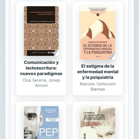
comunicacións tratan de temas de
tódalas linguas románicas,
preferentemente dos idiomas
castelán, francés, portugués e
italiano. Estes temas refírense
fundamentalmente ó estudio do
léxico, e así atopamos estudios
sobre diccionarios etimolóxicos,
sobre a etimoloxía de...
Comunicación y
El estigma de la
lectoescritura:
enfermedad mental
nuevos paradigmas
y la psiquiatría
Clua Serena, Josep
Marcelo Cetkovich
Antoni
Bakmas