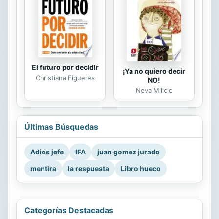
El futuro por decidir
¡Ya no quiero decir
Christiana Figueres
NO!
Neva Milicic
Últimas Búsquedas
Adiós jefe
IFA
juan gomez jurado
mentira
la respuesta
Libro hueco
Categorías Destacadas