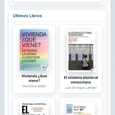
Sudoku Diagonal en este libro.
Tienes la oportunidad de resolver
rompecabezas Sudoku Diagonal
Últimos Libros
extremadamente difíciles. No tienes
que abrirte paso a través de
toneladas de rompecabezas de
Sudoku Diagonal fáciles antes de
llegar a los complicados de verdad.
Una vez que empieces con este
libro, no serás capaz de ponerlo de
nuevo sobre la mesa. Te hemos
avisado! Sudoku Diagonal 9x9...
Vivienda ¿Qué
El sistema electoral
viene?
venezolano
Verónica Adler
Luis Enrique Lander