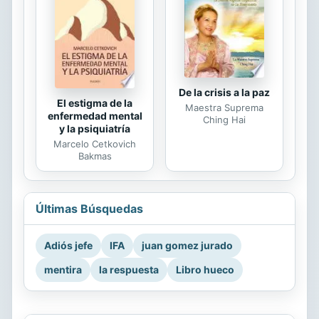
De la crisis a la paz
El estigma de la
Maestra Suprema
enfermedad mental
Ching Hai
y la psiquiatría
Marcelo Cetkovich
Bakmas
Últimas Búsquedas
Adiós jefe
IFA
juan gomez jurado
mentira
la respuesta
Libro hueco