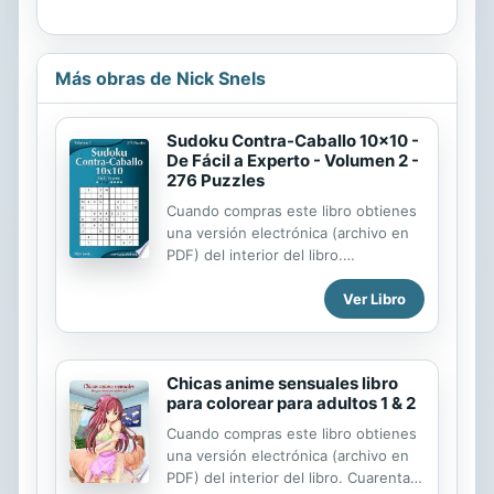
Más obras de Nick Snels
Sudoku Contra-Caballo 10x10 -
De Fácil a Experto - Volumen 2 -
276 Puzzles
Cuando compras este libro obtienes
una versión electrónica (archivo en
PDF) del interior del libro.
Conviértete en un maestro en la
Ver Libro
resolución de puzzles Sudoku
Contra-Caballo. Después de resolver
todos los puzzles en este libro,
serás un profesional del Sudoku
Chicas anime sensuales libro
Contra-Caballo. Empiezas con los
para colorear para adultos 1 & 2
rompecabezas de Sudoku Contra-
Caballo fáciles y te vas abriendo
Cuando compras este libro obtienes
camino poco a poco hacia los
una versión electrónica (archivo en
rompecabezas de Sudoku Contra-
PDF) del interior del libro. Cuarenta