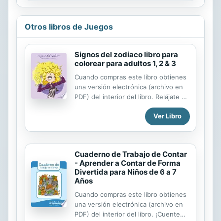
de gatos, perros y otras mascotas
divirtiéndose. Este libro para colorear
combina los volúmenes 1 y 2. El arte
Otros libros de Juegos
es como un arco iris, infinito y de
colores brillantes. ¡Alimenta la mente
Signos del zodiaco libro para
creativa de tu hijo y diviértete! Cada
colorear para adultos 1, 2 & 3
imagen se imprime en su propia
página de 8,5 x 11 pulgadas, así que
Cuando compras este libro obtienes
no hay que preocuparse por las
una versión electrónica (archivo en
manchas.
PDF) del interior del libro. Relájate y
anímate con este libro para colorear
Ver Libro
de astrología con 180 diseños del
zodíaco. Signos del zodíaco libro
para colorear para adultos,
volúmenes 1, 2 y 3, incluye 180
Cuaderno de Trabajo de Contar
páginas para colorear con los signos
- Aprender a Contar de Forma
12 del zodíaco: acuario, piscis, aries,
Divertida para Niños de 6 a 7
tauro, géminis, cáncer, leo, virgo,
Años
libra, escorpio, sagitario y
Cuando compras este libro obtienes
capricornio. Usa tus colores y
una versión electrónica (archivo en
materiales de arte favoritos para
PDF) del interior del libro. ¡Cuente
crear obras maestras personales