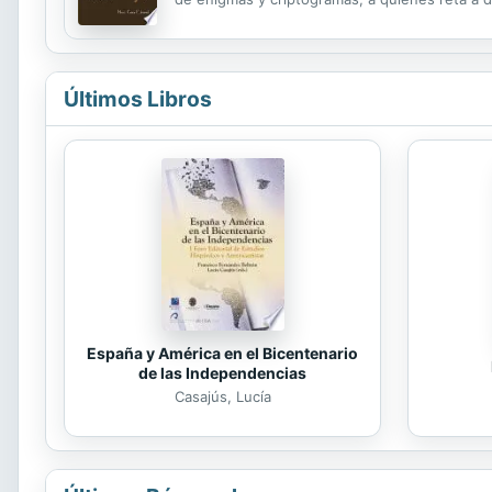
víctima como la identidad del propio secuestra
Últimos Libros
España y América en el Bicentenario
de las Independencias
Casajús, Lucía