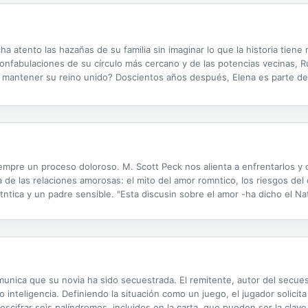
 atento las hazañas de su familia sin imaginar lo que la historia tiene 
confabulaciones de su círculo más cercano y de las potencias vecinas, Ru
e mantener su reino unido? Doscientos años después, Elena es parte d
permite ser testigo privilegiada de esa transformación, involucrándola 
siempre un proceso doloroso. M. Scott Peck nos alienta a enfrentarlos y
eza de las relaciones amorosas: el mito del amor romntico, los riesgos de
tica y un padre sensible. "Esta discusin sobre el amor -ha dicho el Nati
e los lectores este libro se ha convertido en un clsico de nuestro...
munica que su novia ha sido secuestrada. El remitente, autor del secues
o inteligencia. Definiendo la situación como un juego, el jugador solicit
scifrar seis palíndromos, incluidos en la carta, que pueden ser la clave