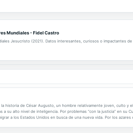
es Mundiales - Fidel Castro
diales Jesucristo (2021). Datos interesantes, curiosos o impactantes de
, la historia de César Augusto, un hombre relativamente joven, culto y e
s a su alto nivel de inteligencia. Por problemas “con la justicia” en su C
emigrar a los Estados Unidos en busca de una nueva vida. Por los azares 
n subjefe de la más poderosa y secreta organización criminal ...