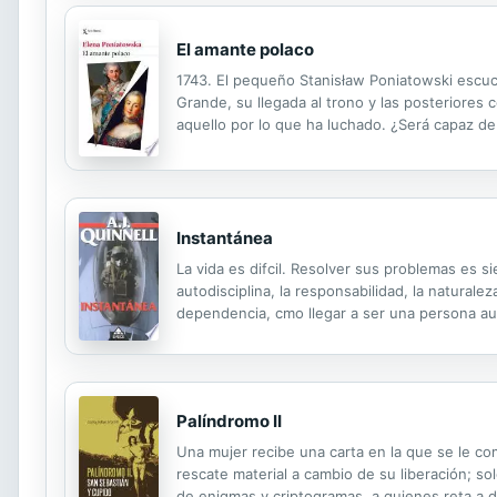
El amante polaco
1743. El pequeño Stanisław Poniatowski escucha
Grande, su llegada al trono y las posteriores 
aquello por lo que ha luchado. ¿Será capaz d
«modernidad» y su trabajo como periodista le 
Instantánea
La vida es difcil. Resolver sus problemas es 
autodisciplina, la responsabilidad, la natural
dependencia, cmo llegar a ser una persona autn
desde Erich Fromm."Por la sola recomendacin d
Palíndromo II
Una mujer recibe una carta en la que se le co
rescate material a cambio de su liberación; sol
de enigmas y criptogramas, a quienes reta a de