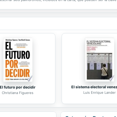
dor. Un camino sin salida racional se abre ante los investigadores...
El sistema electoral vene
El futuro por decidir
Luis Enrique Lander
Christiana Figueres