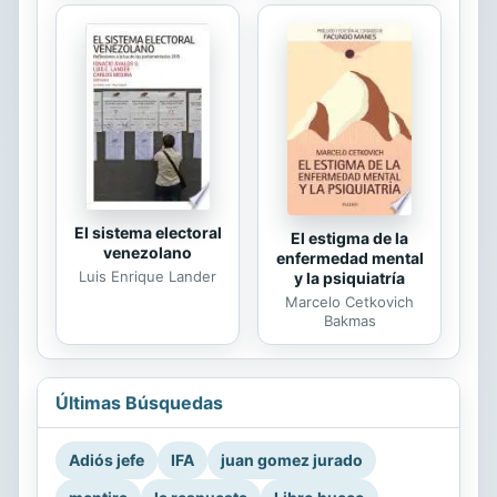
El sistema electoral
El estigma de la
venezolano
enfermedad mental
Luis Enrique Lander
y la psiquiatría
Marcelo Cetkovich
Bakmas
Últimas Búsquedas
Adiós jefe
IFA
juan gomez jurado