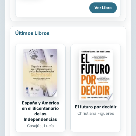
comprender y conocer mejor tu
Búfalo de Metal, venerado en China
Ver Libro
relación con la comida, así como a
por ser el "símbolo de la integración
promover tu salud alimentaria y
familiar, la...
emocional. A través de estas bonitas
páginas ilustradas, descubrirás los
pasos necesarios para disfrutar de
Últimos Libros
una vida saludable desde la
alimentación y la psicología. También
obtendrás, de manera sencilla, las
herramientas necesarias para indagar
estos dos pilares fundamentales y
llevar a cabo una vida equilibrada.
Una guía indispensable para
cualquiera cuyo objetivo sea
encontrarse bien y sacar ...
España y América
El futuro por decidir
en el Bicentenario
Christiana Figueres
de las
Independencias
Casajús, Lucía