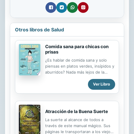
Otros libros de Salud
Comida sana para chicas con
prisas
¿Es hablar de comida sana y solo
piensas en platos verdes, insípidos y
aburridos? Nada más lejos de la
realidad. Comer sano puede ser
Ver Libro
delicioso e incluso puede cambiar tu
humor (para bien). Deja que te
demos unos consejos para potenciar
tu amor por el mundo vegetal,
transformar tu lista de la compra, tus
Atracción de la Buena Suerte
recetas y tus técnicas de cocción y
La suerte al alcance de todos a
para que te sientas mucho mejor por
través de este manual mágico. Sus
dentro y por fuera sin tener que
páginas le transportaran a los viejos
empadronarte en tu cocina. ¿Qué