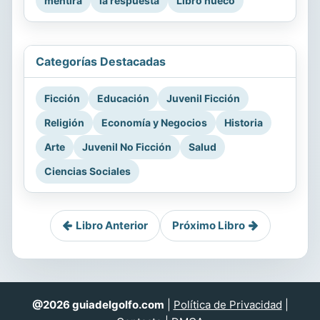
mentira
la respuesta
Libro hueco
Categorías Destacadas
Ficción
Educación
Juvenil Ficción
Religión
Economía y Negocios
Historia
Arte
Juvenil No Ficción
Salud
Ciencias Sociales
Libro Anterior
Próximo Libro
@2026 guiadelgolfo.com
|
Política de Privacidad
|