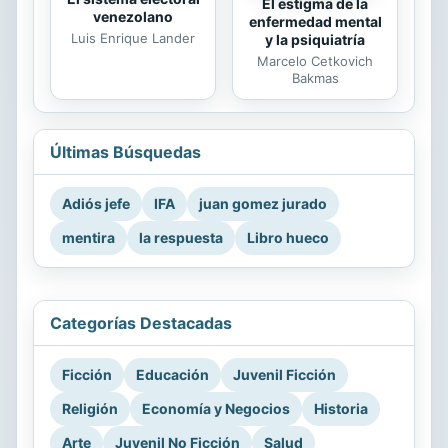
El estigma de la
venezolano
enfermedad mental
Luis Enrique Lander
y la psiquiatría
Marcelo Cetkovich
Bakmas
Últimas Búsquedas
Adiós jefe
IFA
juan gomez jurado
mentira
la respuesta
Libro hueco
Categorías Destacadas
Ficción
Educación
Juvenil Ficción
Religión
Economía y Negocios
Historia
Arte
Juvenil No Ficción
Salud