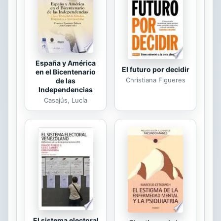
orgullo patrio, existía el riesgo de
que el proceso desembocara en su
absolución. Como sucedía en otros
lugares...
España y América
El futuro por decidir
en el Bicentenario
Christiana Figueres
de las
Independencias
Casajús, Lucía
El sistema electoral