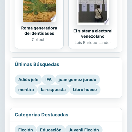
Roma generadora
El sistema electoral
de identidades
venezolano
Collectif
Luis Enrique Lander
Últimas Búsquedas
Adiós jefe
IFA
juan gomez jurado
mentira
la respuesta
Libro hueco
Categorías Destacadas
Ficción
Educación
Juvenil Ficción